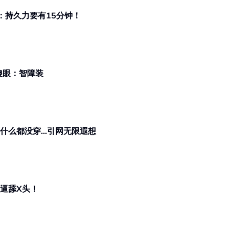
：持久力要有15分钟！
网傻眼：智障装
面什么都没穿…引网无限遐想
鸡排妹再曝被性骚！被大妈带进房 逼舔X头！