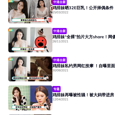
中港台新
鸡排妹晒32E巨乳！公开择偶条件
15/03/2022
中港台新
鸡排妹“全裸”拍片大方share！
26/11/2021
中港台新
鸡排妹私约男网红按摩 ！自曝里
30/08/2021
专题
12/04/2021