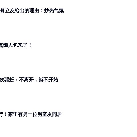
 翁立友给出的理由：炒热气氛
点懒人包来了！
”勇闯翁立友记者会！ 遭多次驱赶：不离开，就不开始
就行！家里有另一位男室友同居