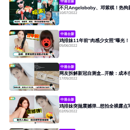
中港台新
不只Angelababy、邓紫棋！热
10/07/2022
中港台新
鸡排妹11年前“肉感少女照”曝光
05/06/2022
中港台新
网友拆解新冠自测盒...开酸：成
17/05/2022
中港台新
鸡排妹突抛震撼弹…想拍全裸露点
02/05/2022