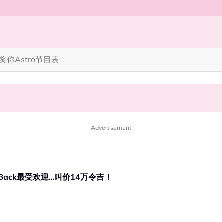
奖你
Astro节目表
完蜘蛛人，马上又去演忍者”
笑丧》”！10月31日登场
Advertisement
ack最受欢迎…叫价14万令吉！