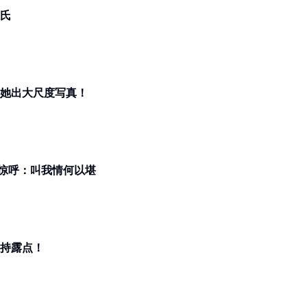
姓氏
籍医生 男方支持她出大尺度写真！
惊呼：叫我情何以堪
极一露！最后一本写真 坚持露点！