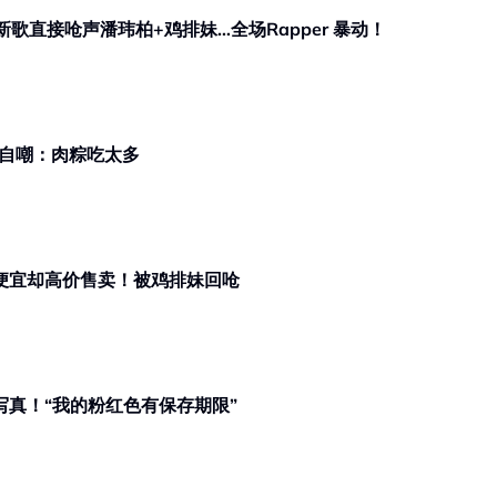
狗新歌直接呛声潘玮柏+鸡排妹…全场Rapper 暴动！
！自嘲：肉粽吃太多
本便宜却高价售卖！被鸡排妹回呛
写真！“我的粉红色有保存期限”