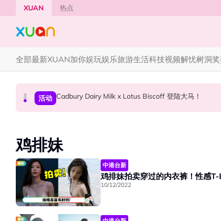
Skip to main content
XUAN
热点
全部
最新
XUAN加你娱玩
娱乐
旅游
生活
科技
视频
解忧树洞
奖
Cadbury Dairy Milk x Lotus Biscoff 登陆大马！
Tom Holland “Spiderman” 替身曝光！“替
Henn国贤 “Aunty Henn 脱口秀专场 《笑笑笑
国际星闻
活动
本地星闻
鸡排妹
中港台新
鸡排妹拍卖穿过的内衣裤！性感T-B
10/12/2022
中港台新