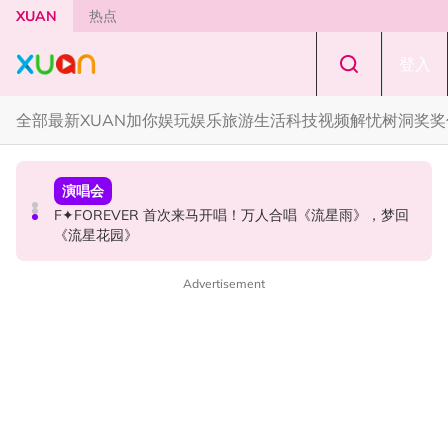
Skip to main content
XUAN
热点
登入
全部
最新
XUAN加你娱玩
娱乐
旅游
生活
科技
视频
解忧树洞
奖奖
国际星闻
国际星闻
演唱会
CORTIS MARTIN一开口就沦陷！深情演绎JANNABI歌曲
张员瑛频陷耍大牌争议！首度吐心声：真相终究会浮出水
F✦FOREVER 首次来马开唱！万人合唱《流星雨》，梦回
获网友狂赞！
面！
《流星花园》
Advertisement