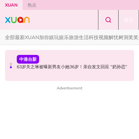
Skip to main content
XUAN
热点
登入
全部
最新
XUAN加你娱玩
娱乐
旅游
生活
科技
视频
解忧树洞
奖奖
节庆
本地星闻
中港台新
知多点 | 2026 农历七月鬼门开！10 大禁忌宁可信其有 少
官宣！邱锋泽《Bend The Lines》马来西亚站 11月14日开
63岁关之琳被曝新男友小她36岁！亲自发文回应 “奶孙恋”
穿全黑、全白
唱
Advertisement