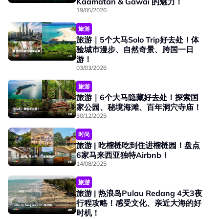
Kaamatan & Gawai 的魅力！
19/05/2026
旅游
旅游｜5个大马Solo Trip好去处！体
验城市漫步、自然奇景、跨国一日
游！
03/03/2026
旅游
旅游｜6个大马隐藏好去处！探索国
家公园、秘境海滩、百年洞穴寺庙！
30/12/2025
时尚
旅游 | 吃榴梿吃到住进榴梿园！盘点
6家马来西亚独特Airbnb！
14/08/2025
旅游
旅游 | 热浪岛Pulau Redang 4天3夜
行程攻略！感受文化、亲近大海的好
时机！