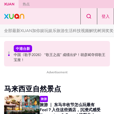
Skip to main content
XUAN
热点
登入
全部
最新
XUAN加你娱玩
娱乐
旅游
生活
科技
视频
解忧树洞
奖奖
国际星闻
国际星闻
中港台新
漫威CEO松口谈MCU未来！Tom Holland有望继续演
BLACKPINK 10周年安排混乱！JISOO发文向BLINK道歉！
中国《歌手2026》 “歌王之战” 成绩出炉！胡彦斌夺得歌王
Spider-Man！
宝座！
Advertisement
马来西亚自然景点
旅游
旅游 ｜ 东马丰收节怎么玩最有
Feel？入住这些酒店，沉浸式感受