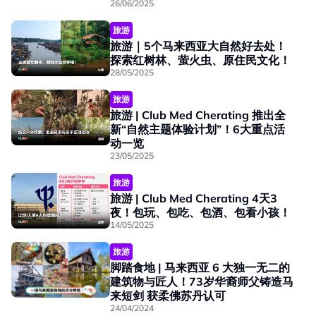
26/06/2025
旅游
旅游｜5个马来西亚大自然好去处！
探索红树林、萤火虫、原住民文化！
28/05/2025
旅游
旅游 | Club Med Cherating 推出全
新“自然主题体验计划”！6大重点活
动一览
23/05/2025
旅游
旅游 | Club Med Cherating 4天3
夜！包玩、包吃、包酒、包看小孩！
14/05/2025
旅游
脚踏食地 | 马来西亚 6 大独一无二的
建筑物与匠人！73岁华裔师父铸造马
来短剑 获柔佛苏丹认可
24/04/2024