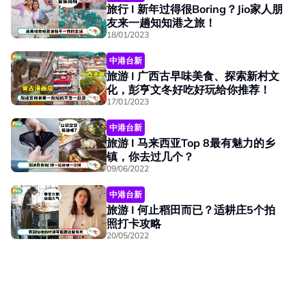
旅行 I 新年过得很Boring？Jio家人朋
友来一趟知知港之旅！
18/01/2023
中港台新
旅游 I 广西古早味美食、探索新村文
化，彭亨文冬好吃好玩给你推荐！
17/01/2023
中港台新
旅游 I 马来西亚Top 8最有魅力的乡
镇，你去过几个？
09/06/2022
中港台新
旅游 I 何止稻田而已？适耕庄5个拍
照打卡攻略
20/05/2022