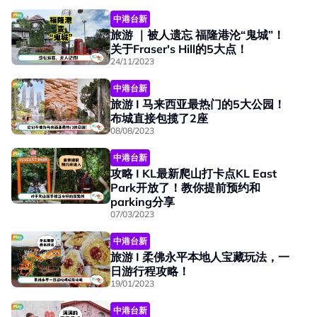
中港台新
旅游 ｜被人遗忘 福隆港沦“鬼城”！
关于Fraser's Hill的5大点！
24/11/2023
中港台新
旅游 I 马来西亚最热门的5大公园！
布城直接包揽了2座
08/08/2023
中港台新
攻略 I KL最新爬山打卡点KL East
Park开放了！教你提前预约和
parking分享
07/03/2023
中港台新
旅游 I 柔佛永平本地人宝藏玩法，一
日游行程攻略！
19/01/2023
中港台新