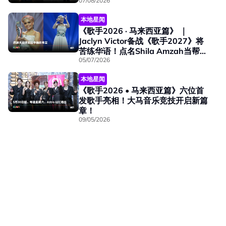
07/08/2026
本地星闻
《歌手2026 · 马来西亚篇》 ｜
Jaclyn Victor备战《歌手2027》将
苦练华语！点名Shila Amzah当帮唱
嘉宾！
05/07/2026
本地星闻
《歌手2026 • 马来西亚篇》六位首
发歌手亮相！大马音乐竞技开启新篇
章！
09/05/2026