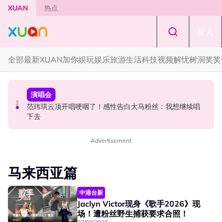
Skip to main content
XUAN
热点
登入
全部
最新
XUAN加你娱玩
娱乐
旅游
生活
科技
视频
解忧树洞
奖奖
中港台新
中港台新
演唱会
《披荆斩棘2026》正式官宣全阵容！余文乐、刘畊宏、孙
陈土豆玩梗《下一站幸福》！同框阿信、吴建豪上演“光晞
范玮琪云顶开唱哽咽了！感性告白大马粉丝：我想继续唱
楠都来了
不能捐”桥段
下去
Advertisement
马来西亚篇
中港台新
Jaclyn Victor现身《歌手2026》现
场！遭粉丝野生捕获要求合照！