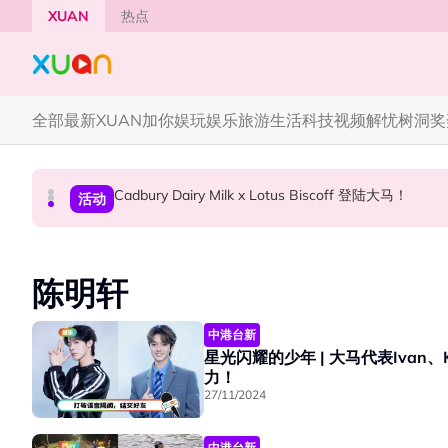
Skip to main content
XUAN
热点
全部
最新
XUAN加你娱玩
娱乐
旅游
生活
科技
视频
解忧树洞
奖
Cadbury Dairy Milk x Lotus Biscoff 登陆大马！
Henn国贤 “Aunty Henn 脱口秀专场 《笑笑笑
Tom Holland “Spiderman” 替身曝光！“替
本地星闻
国际星闻
活动
陈明轩
中港台新
星光闪耀的少年 | 大马代表Ivan
力！
27/11/2024
中港台新