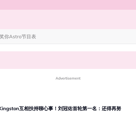
奖你
Astro节目表
笑丧》”！10月31日登场
完蜘蛛人，马上又去演忍者”
Advertisement
、Kingston互相扶持聊心事！刘冠佑首轮第一名：还得再努