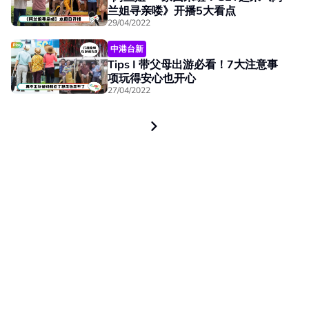
兰姐寻亲喽》开播5大看点
29/04/2022
中港台新
Tips I 带父母出游必看！7大注意事
项玩得安心也开心
27/04/2022