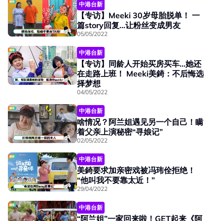
中港台新
【专访】Meeki 30岁母胎脱单！ 一
篇story回复...让粉丝变成男友
05/05/2022
中港台新
【专访】同龄人开始买房买车...她还
在走路上班！ Meeki美錡：不后悔选
择梦想
04/05/2022
中港台新
啥情况？阿兰姐遇见另一个自己！瞒
着父亲上演秘密“寻娘记”
02/05/2022
中港台新
美錡要求加亲密戏被冯玮佺拒绝！
“他叫我不要靠太近！”
29/04/2022
中港台新
“阿兰姐”一家回来啦！GET起来《阿