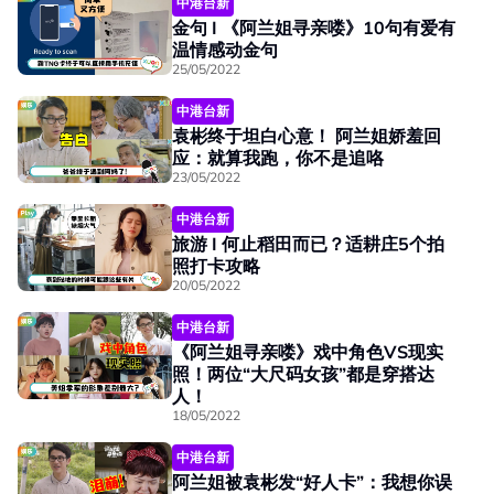
中港台新
金句 I 《阿兰姐寻亲喽》10句有爱有
温情感动金句
25/05/2022
中港台新
袁彬终于坦白心意！ 阿兰姐娇羞回
应：就算我跑，你不是追咯
23/05/2022
中港台新
旅游 I 何止稻田而已？适耕庄5个拍
照打卡攻略
20/05/2022
中港台新
《阿兰姐寻亲喽》戏中角色VS现实
照！两位“大尺码女孩”都是穿搭达
人！
18/05/2022
中港台新
阿兰姐被袁彬发“好人卡”：我想你误