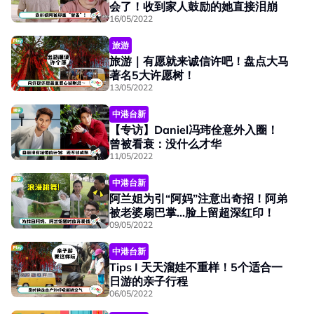
会了！收到家人鼓励的她直接泪崩
16/05/2022
旅游
旅游｜有愿就来诚信许吧！盘点大马
著名5大许愿树！
13/05/2022
中港台新
【专访】Daniel冯玮佺意外入圈！
曾被看衰：没什么才华
11/05/2022
中港台新
阿兰姐为引“阿妈”注意出奇招！阿弟
被老婆扇巴掌...脸上留超深红印！
09/05/2022
中港台新
Tips I 天天溜娃不重样！5个适合一
日游的亲子行程
06/05/2022