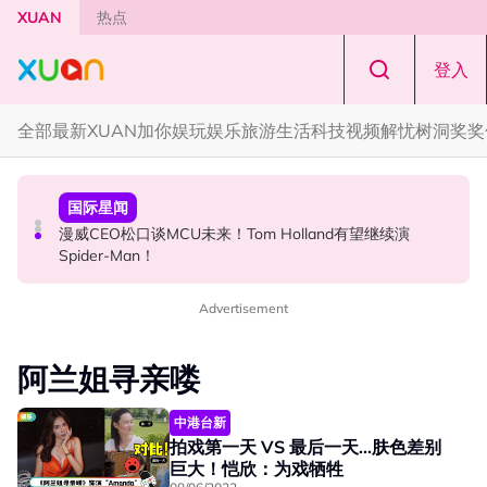
Skip to main content
XUAN
热点
登入
全部
最新
XUAN加你娱玩
娱乐
旅游
生活
科技
视频
解忧树洞
奖奖
国际星闻
演唱会
国际星闻
张员瑛频陷耍大牌争议！首度吐心声：真相终究会浮出水
F✦FOREVER 首次来马开唱！万人合唱《流星雨》，梦回
漫威CEO松口谈MCU未来！Tom Holland有望继续演
面！
《流星花园》
Spider-Man！
Advertisement
阿兰姐寻亲喽
中港台新
拍戏第一天 VS 最后一天...肤色差别
巨大！恺欣：为戏牺牲