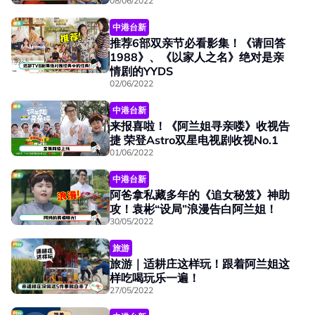
08/06/2022
中港台新
推荐6部双亲节必看影集！《请回答
1988》、《以家人之名》绝对是亲
情剧的YYDS
02/06/2022
中港台新
来报喜啦！《阿兰姐寻亲喽》收视告
捷 荣登Astro双星电视剧收视No.1
01/06/2022
中港台新
阿爸拿私藏多年的《追女秘笈》神助
攻！袁彬“设局”浪漫告白阿兰姐！
30/05/2022
旅游
旅游｜适耕庄这样玩！跟着阿兰姐这
样吃喝玩乐一遍！
27/05/2022