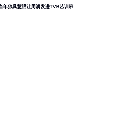
9岁！当年独具慧眼让周润发进TVB艺训班