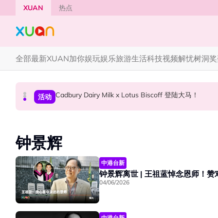
Skip to main content
XUAN
热点
全部
最新
XUAN加你娱玩
娱乐
旅游
生活
科技
视频
解忧树洞
奖
Cadbury Dairy Milk x Lotus Biscoff 登陆大马！
Henn国贤 “Aunty Henn 脱口秀专场 《笑笑笑
Tom Holland “Spiderman” 替身曝光！“替
本地星闻
国际星闻
活动
钟景辉
中港台新
04/06/2026
中港台新