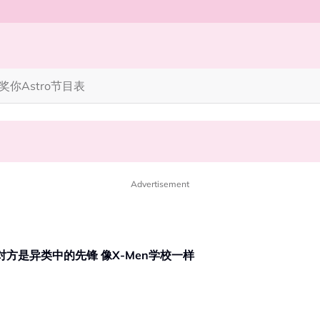
奖你
Astro节目表
笑丧》”！10月31日登场
完蜘蛛人，马上又去演忍者”
Advertisement
钟景辉离世 | 王祖蓝悼念恩师！赞对方是异类中的先锋 像X-Men学校一样