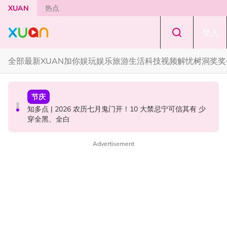
Skip to main content
XUAN
热点
登入
全部
最新
XUAN加你娱玩
娱乐
旅游
生活
科技
视频
解忧树洞
奖奖
国际星闻
中港台新
节庆
YG大楼遭女粉持高尔夫球杆猛砸！BLACKPINK 10周年最
Jaclyn Victor现身《歌手2026》现场！遭粉丝野生捕获要
知多点 | 2026 农历七月鬼门开！10 大禁忌宁可信其有 少
新进展曝光！
求合照！
穿全黑、全白
Advertisement