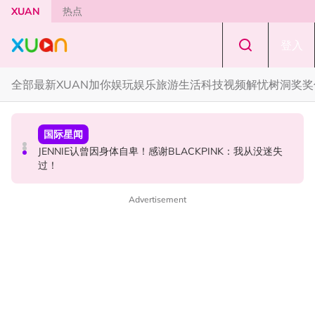
Skip to main content
XUAN
热点
登入
全部
最新
XUAN加你娱玩
娱乐
旅游
生活
科技
视频
解忧树洞
奖奖
中港台新
中港台新
国际星闻
高海宁马国明新剧被指抄袭韩剧！女主角患癌造型几乎一
网传周杰伦有私生子！杰威尔怒发声明：纯属恶意造谣！
JENNIE认曾因身体自卑！感谢BLACKPINK：我从没迷失
模一样
过！
Advertisement