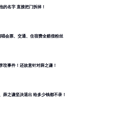
薛之谦搭高铁被困！工作人员听到他的名字 直接把门拆掉！
之谦高烧39度！素颜现身道歉 演唱会票、交通、住宿费全赔偿粉丝
李玟事件！还故意针对薛之谦！
《好声音》停播原因曝光！周华健、薛之谦坚决退出 给多少钱都不录！