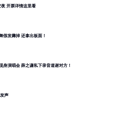
薛之谦大马演唱会加场！1224平安夜 开票详情这里看
舞假发薅掉 还拿出板面！
现身演唱会 薛之谦私下录音道谢对方！
会发声