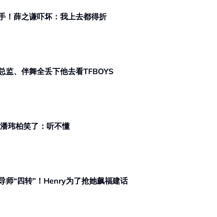
手！薛之谦吓坏：我上去都得折
监、伴舞全丢下他去看TFBOYS
！潘玮柏笑了：听不懂
师“四转”！Henry为了抢她飙福建话