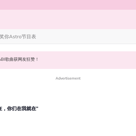
奖你
Astro节目表
》，梦回《流星花园》
会浮出水面！
NABI歌曲获网友狂赞！
Advertisement
在，你们在我就在”