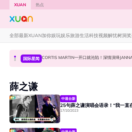
Skip to main content
XUAN
热点
全部
最新
XUAN加你娱玩
娱乐
旅游
生活
科技
视频
解忧树洞
奖
F✦FOREVER 首次来马开唱！万人合唱《流星雨
张员瑛频陷耍大牌争议！首度吐心声：真相终究
CORTIS MARTIN一开口就沦陷！深情演绎JAN
国际星闻
演唱会
国际星闻
薛之谦
中港台新
25句薛之谦演唱会语录！“我一直
17/10/2023
中港台新