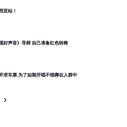
西亚站！
会玩！薛之谦演唱会官宣担任《中国好声音》导师 自己准备红色转椅
薛之谦被劳动节长假害惨！网上公开求车票 为了如期开唱不惜蹲在人群中