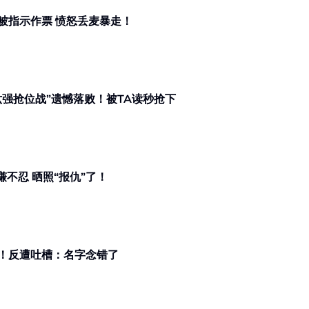
被指示作票 愤怒丢麦暴走！
强抢位战”遗憾落败！被TA读秒抢下
谦不忍 晒照“报仇”了！
！反遭吐槽：名字念错了