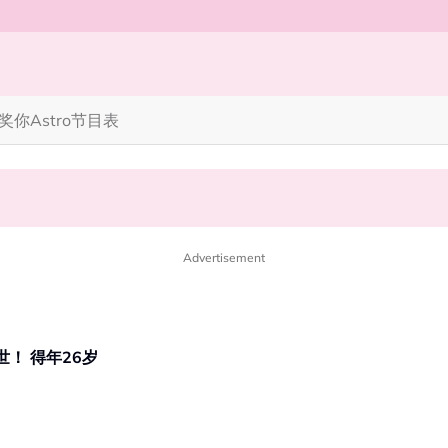
奖你
Astro节目表
笑丧》”！10月31日登场
完蜘蛛人，马上又去演忍者”
Advertisement
！ 得年26岁