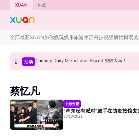
Skip to main content
XUAN
热点
全部
最新
XUAN加你娱玩
娱乐
旅游
生活
科技
视频
解忧树洞
奖
Cadbury Dairy Milk x Lotus Biscoff 登陆大马！
Henn国贤 “Aunty Henn 脱口秀专场 《笑笑笑
Tom Holland “Spiderman” 替身曝光！“替
本地星闻
国际星闻
活动
蔡忆凡
中港台新
“草东没有派对”鼓手在防疫旅馆去世
30/10/2021