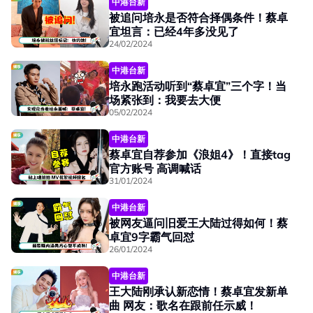
中港台新
被追问培永是否符合择偶条件！蔡卓
宜坦言：已经4年多没见了
24/02/2024
中港台新
培永跑活动听到“蔡卓宜”三个字！当
场紧张到：我要去大便
05/02/2024
中港台新
蔡卓宜自荐参加《浪姐4》！直接tag
官方账号 高调喊话
31/01/2024
中港台新
被网友逼问旧爱王大陆过得如何！蔡
卓宜9字霸气回怼
26/01/2024
中港台新
王大陆刚承认新恋情！蔡卓宜发新单
曲 网友：歌名在跟前任示威！