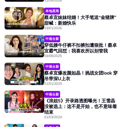
12/04/2026
本地星闻
蔡卓宜妹妹结婚！大手笔送“金猪牌”
甜喊：新婚快乐
19/01/2026
中港台新
穿低腰牛仔裤不扣裤扣遭狠批！蔡卓
宜霸气回怼：我喜欢所以别管我
16/08/2025
中港台新
蔡卓宜爆改颜如晶！挑战女团look 穿
吊带深U上衣
21/01/2025
中港台新
《浪姐5》开录路透图曝光！王雪晶
没被选上：这不是开始，也不意味着
结束
01/03/2024