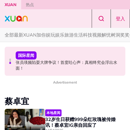
Skip to main content
XUAN
热点
登入
全部
最新
XUAN加你娱玩
娱乐
旅游
生活
科技
视频
解忧树洞
奖奖
国际星闻
国际星闻
演唱会
CORTIS MARTIN一开口就沦陷！深情演绎JANNABI歌曲
张员瑛频陷耍大牌争议！首度吐心声：真相终究会浮出水
范玮琪云顶演唱会5大看点！走下台与双胞胎儿子飞飞、翔
获网友狂赞！
面！
翔互动
Advertisement
蔡卓宜
本地星闻
32岁生日获赠999朵红玫瑰被传婚
讯！蔡卓宜IG亲自回应了