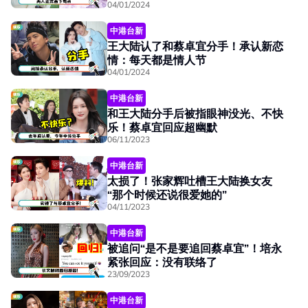
04/01/2024
中港台新
王大陆认了和蔡卓宜分手！承认新恋
情：每天都是情人节
04/01/2024
中港台新
和王大陆分手后被指眼神没光、不快
乐！蔡卓宜回应超幽默
06/11/2023
中港台新
太损了！张家辉吐槽王大陆换女友
“那个时候还说很爱她的”
04/11/2023
中港台新
被追问“是不是要追回蔡卓宜”！培永
紧张回应：没有联络了
23/09/2023
中港台新