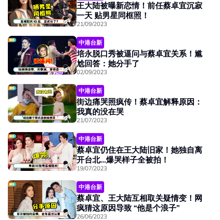
王大陆被曝新恋情！前任蔡卓宜沉寂
一天 贴男星同框照！
21/09/2023
中港台新
培永脱口秀被逼问与蔡卓宜关系！尴
尬回答：她分手了
02/09/2023
中港台新
街边痛哭照疯传！蔡卓宜解释原因：
我真的没在哭
21/07/2023
中港台新
蔡卓宜仍住在王大陆旧家！她独自离
开台北…爆哭样子全被拍！
19/07/2023
中港台新
蔡卓宜、王大陆互相取关疑情变！网
疯猜这原因导致 “他是个浪子”
26/06/2023