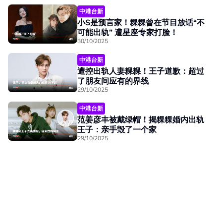
中港台新
小S是预言家！粿粿曾在节目放话“不
可能出轨” 遭星座专家打脸！
30/10/2025
中港台新
遭控出轨人妻粿粿！王子道歉：超过
了朋友间应有的界线
29/10/2025
中港台新
范姜彦丰被戴绿帽！揭粿粿婚内出轨
王子：亲手毁了一个家
29/10/2025