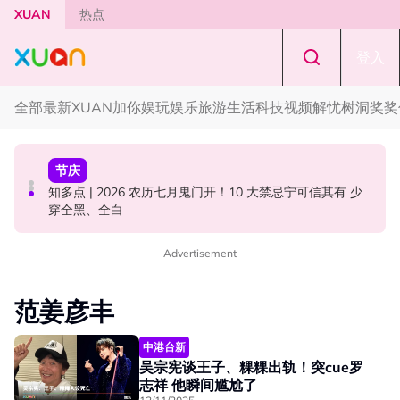
Skip to main content
XUAN
热点
登入
全部
最新
XUAN加你娱玩
娱乐
旅游
生活
科技
视频
解忧树洞
奖奖
国际星闻
中港台新
节庆
YG大楼遭女粉持高尔夫球杆猛砸！BLACKPINK 10周年最
Jaclyn Victor现身《歌手2026》现场！遭粉丝野生捕获要
知多点 | 2026 农历七月鬼门开！10 大禁忌宁可信其有 少
新进展曝光！
求合照！
穿全黑、全白
Advertisement
范姜彦丰
中港台新
吴宗宪谈王子、粿粿出轨！突cue罗
志祥 他瞬间尴尬了