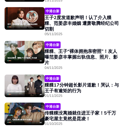
13/11/2025
中港台新
王子2度发道歉声明！认了介入粿
粿、范姜彦丰婚姻 遭萧敬腾经纪公司
切割
05/11/2025
中港台新
粿粿、王子“裸体拥抱亲密照”！友人
曝范姜彦丰掌握出轨信息、照片、影
片
04/11/2025
中港台新
粿粿17分钟超长影片道歉！哭认：与
王子有逾矩的行为
01/11/2025
中港台新
传粿粿没离婚就住进王子家！5千万
豪宅屋主竟然是昆凌！
31/10/2025