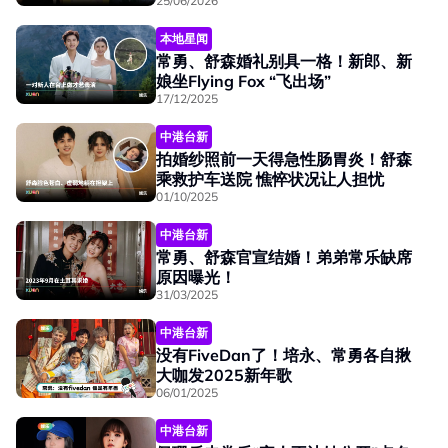
25/06/2026
本地星闻
常勇、舒森婚礼别具一格！新郎、新
娘坐Flying Fox “飞出场”
17/12/2025
中港台新
拍婚纱照前一天得急性肠胃炎！舒森
乘救护车送院 憔悴状况让人担忧
01/10/2025
中港台新
常勇、舒森官宣结婚！弟弟常乐缺席
原因曝光！
31/03/2025
中港台新
没有FiveDan了！培永、常勇各自揪
大咖发2025新年歌
06/01/2025
中港台新