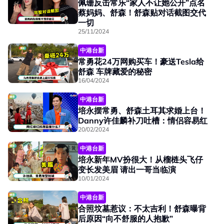
佩珊反击常乐“家人不让她公开”点名
蔡妈妈、舒森！舒森贴对话截图交代
一切
25/11/2024
中港台新
常勇花24万网购买车！豪送Tesla给
舒森 车牌藏爱的秘密
16/04/2024
中港台新
培永摆常勇、舒森土耳其求婚上台！
Danny许佳麟补刀吐槽：情侣容易红
20/02/2024
中港台新
培永新年MV扮很大！从榴梿头飞仔
变长发美眉 请出一哥当临演
10/01/2024
中港台新
合照坟墓惹议：不太吉利！舒森曝背
后原因“向不舒服的人抱歉”