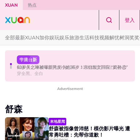
Skip to main content
XUAN
热点
登入
全部
最新
XUAN加你娱玩
娱乐
旅游
生活
科技
视频
解忧树洞
奖奖
本地星闻
中港台新
节庆
官宣！邱锋泽《Bend The Lines》马来西亚站 11月14日开
63岁关之琳被曝新男友小她36岁！亲自发文回应 “奶孙恋”
知多点 | 2026 农历七月鬼门开！10 大禁忌宁可信其有 少
唱
穿全黑、全白
Advertisement
舒森
本地星闻
舒森被指像曾沛慈！模仿影片曝光 遭
常勇吐槽：先帮你道歉！