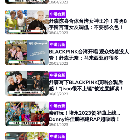
10/04/2023
中港台新
舒森惊喜合体台湾女神王净！常勇8
字留言遭女友调侃：不要那么色！
08/04/2023
中港台新
BLACKPINK台湾开唱 观众站着没人
管！舒森无奈：马来西亚好很多
20/03/2023
中港台新
舒森写下BLACKPINK演唱会观后
感！“Jisoo很不上镜”被过度解读！
06/03/2023
中港台新
泰好玩！培永2023贺岁曲上线…
Danny许佳麟福建RAP超吸睛！
05/01/2023
中港台新