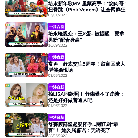
培永新年歌MV 里藏高手！“烧肉哥”
扭臀跳《Pink Venom》让全网疯狂
05/01/2023
中港台新
培永呛观众：王X蛋...被提醒！要求
男粉“配合身高”
16/09/2022
中港台新
常勇、舒森交往8周年！留言区成大
型催婚现场
02/08/2022
中港台新
拍LISA同款照！ 舒森受不了崩溃：
还是好好做普通人吧
01/06/2022
中港台新
舒森腹部隆起疑怀孕...网狂刷“恭
喜”！ 她委屈辟谣：无语死了
28/05/2022