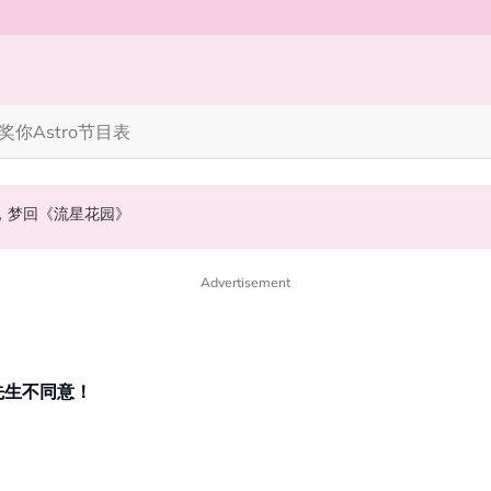
奖你
Astro节目表
》，梦回《流星花园》
NABI歌曲获网友狂赞！
会浮出水面！
Advertisement
先生不同意！