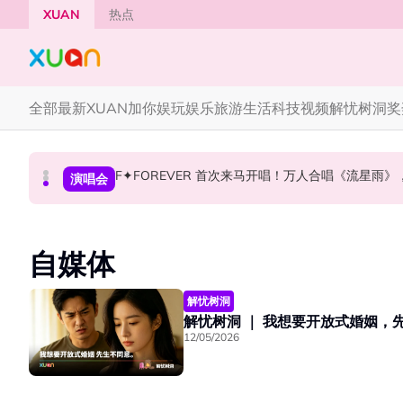
Skip to main content
XUAN
热点
全部
最新
XUAN加你娱玩
娱乐
旅游
生活
科技
视频
解忧树洞
奖
F✦FOREVER 首次来马开唱！万人合唱《流星雨
CORTIS MARTIN一开口就沦陷！深情演绎JAN
张员瑛频陷耍大牌争议！首度吐心声：真相终究
国际星闻
国际星闻
演唱会
自媒体
解忧树洞
解忧树洞 ｜ 我想要开放式婚姻，
12/05/2026