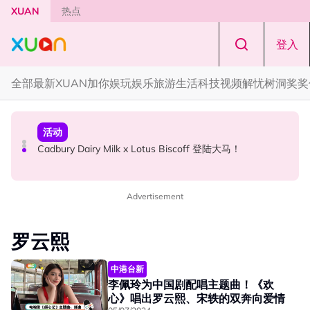
Skip to main content
XUAN
热点
登入
全部
最新
XUAN加你娱玩
娱乐
旅游
生活
科技
视频
解忧树洞
奖奖
本地星闻
国际星闻
活动
Henn国贤 “Aunty Henn 脱口秀专场 《笑笑笑笑丧》”！10
Tom Holland “Spiderman” 替身曝光！“替完蜘蛛人，马上
Cadbury Dairy Milk x Lotus Biscoff 登陆大马！
月31日登场
又去演忍者”
Advertisement
罗云熙
中港台新
李佩玲为中国剧配唱主题曲！《欢
心》唱出罗云熙、宋轶的双奔向爱情