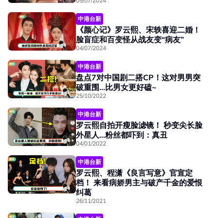
05/07/2024
中港台新
《颜心记》罗云熙、宋轶喜迎二婚！
脸盲症和百变怪从战友变“病友”
04/07/2024
中港台新
盘点7对中国剧二搭CP！这对男男突
破重围...比男女更好磕~
25/10/2022
中港台新
罗云熙自拍开瘦脸滤镜！ 秒变尖长脸
外星人...粉丝都吓到：真丑
04/01/2022
中港台新
罗云熙、程潇《良言写意》官宣定
档！ 来看病娇男主与破产千金的爱恨
纠葛
26/11/2021