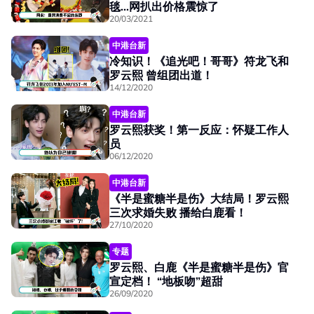
毯...网扒出价格震惊了
20/03/2021
中港台新
冷知识！《追光吧！哥哥》符龙飞和
罗云熙 曾组团出道！
14/12/2020
中港台新
罗云熙获奖！第一反应：怀疑工作人
员
06/12/2020
中港台新
《半是蜜糖半是伤》大结局！罗云熙
三次求婚失败 播给白鹿看！
27/10/2020
专题
罗云熙、白鹿《半是蜜糖半是伤》官
宣定档！ “地板吻”超甜
26/09/2020