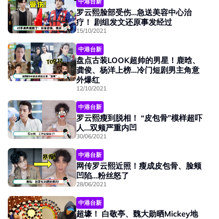
中港台新
罗云熙脸部受伤...急送美容中心治
疗！ 剧组发文还原事发经过
15/10/2021
中港台新
盘点古装LOOK超帅的男星！鹿晗、
龚俊、杨洋上榜...冷门短剧男主角意
外爆红
12/10/2021
中港台新
罗云熙瘦到脱相！ “皮包骨”模样超吓
人...双颊严重内凹
30/06/2021
中港台新
网传罗云熙近照！瘦成皮包骨、脸颊
凹陷...粉丝怒了
28/06/2021
中港台新
超壕！ 白敬亭、魏大勋晒Mickey地