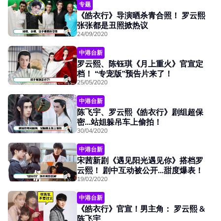
专题
《皓衣行》导演晒杀青合照！ 罗云熙
张张都是丑照掀热议
24/09/2020
中港台新
罗云熙、陈钰琪《月上重火》官宣定
档！ “专宠版”预告片来了！
25/05/2020
中港台新
陈飞宇、罗云熙《皓衣行》剧组超保
密...站姐躲吊车上偷拍！
30/04/2020
中港台新
宋茜新剧《遇见阳光遇见你》搭档罗
云熙！ 剧中互动被公开...甜度爆表！
19/02/2020
中港台新
《皓衣行》官宣！男主角： 罗云熙 &
陈飞宇