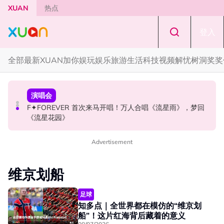
Skip to main content
XUAN
热点
登入
全部
最新
XUAN加你娱玩
娱乐
旅游
生活
科技
视频
解忧树洞
奖奖
国际星闻
国际星闻
演唱会
CORTIS MARTIN一开口就沦陷！深情演绎JANNABI歌曲
张员瑛频陷耍大牌争议！首度吐心声：真相终究会浮出水
F✦FOREVER 首次来马开唱！万人合唱《流星雨》，梦回
获网友狂赞！
面！
《流星花园》
Advertisement
维京划船
足球
知多点｜全世界都在模仿的“维京划
船”！这片红海背后藏着的意义