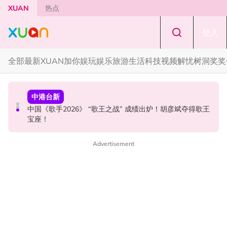
Skip to main content
XUAN
热点
登入
全部
最新
XUAN加你娱玩
娱乐
旅游
生活
科技
视频
解忧树洞
奖奖
国际星闻
国际星闻
中港台新
漫威CEO松口谈MCU未来！Tom Holland有望继续演
BLACKPINK 10周年安排混乱！JISOO发文向BLINK道歉！
中国《歌手2026》 “歌王之战” 成绩出炉！胡彦斌夺得歌王
Spider-Man！
宝座！
Advertisement