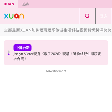
Skip to main content
XUAN
热点
登入
全部
最新
XUAN加你娱玩
娱乐
旅游
生活
科技
视频
解忧树洞
奖奖
中港台新
国际星闻
中港台新
中国《歌手2026》 “歌王之战” 成绩出炉！胡彦斌夺得歌王
YG大楼遭女粉持高尔夫球杆猛砸！BLACKPINK 10周年最
Jaclyn Victor现身《歌手2026》现场！遭粉丝野生捕获要
宝座！
新进展曝光！
求合照！
Advertisement