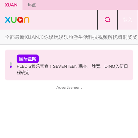
Skip to main content
XUAN
热点
登入
全部
最新
XUAN加你娱玩
娱乐
旅游
生活
科技
视频
解忧树洞
奖奖
奖奖你
本地星闻
国际星闻
约你看！《揽佬-江船入海2026世界巡演 吉隆坡站》
MandoWave Festival 强势登陆吉隆坡！8组嘉宾轮番登场
PLEDIS娱乐官宣！SEVENTEEN 珉奎、胜宽、DINO入伍日
程确定
Advertisement