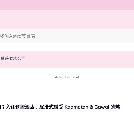
奖你
Astro节目表
斌夺得歌王宝座！
 10周年最新进展曝光！
丝野生捕获要求合照！
Advertisement
？入住这些酒店，沉浸式感受 Kaamatan & Gawai 的魅