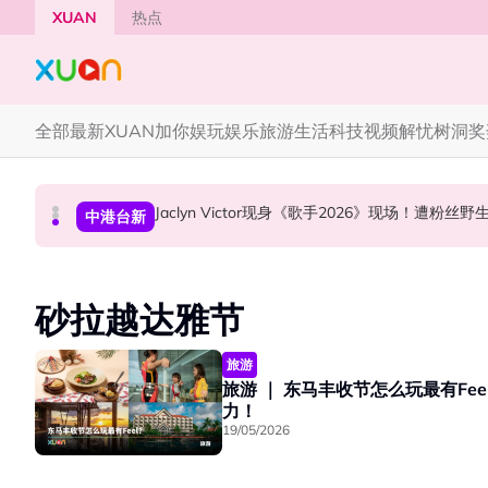
Skip to main content
XUAN
热点
全部
最新
XUAN加你娱玩
娱乐
旅游
生活
科技
视频
解忧树洞
奖
中国《歌手2026》 “歌王之战” 成绩出炉！胡彦
YG大楼遭女粉持高尔夫球杆猛砸！BLACKPINK
Jaclyn Victor现身《歌手2026》现场！遭粉
中港台新
国际星闻
中港台新
砂拉越达雅节
旅游
旅游 ｜ 东马丰收节怎么玩最有Feel
力！
19/05/2026