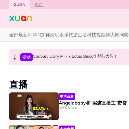
Skip to main content
XUAN
热点
全部
最新
XUAN加你娱玩
娱乐
旅游
生活
科技
视频
解忧树洞
奖
Cadbury Dairy Milk x Lotus Biscoff 登陆大马！
Henn国贤 “Aunty Henn 脱口秀专场 《笑笑笑
Tom Holland “Spiderman” 替身曝光！“替
本地星闻
国际星闻
活动
直播
中港台新
Angelababy和“劣迹直播主”
02/07/2024
中港台新