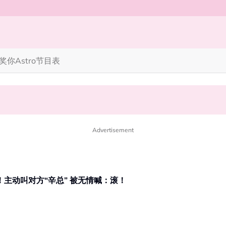
奖你
Astro节目表
笑丧》”！10月31日登场
完蜘蛛人，马上又去演忍者”
Advertisement
带货！主动叫对方“辛总” 被无情喊：滚！