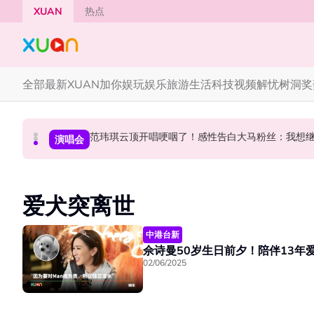
Skip to main content
XUAN
热点
全部
最新
XUAN加你娱玩
娱乐
旅游
生活
科技
视频
解忧树洞
奖
范玮琪云顶开唱哽咽了！感性告白大马粉丝：我想
《披荆斩棘2026》正式官宣全阵容！余文乐、刘
陈土豆玩梗《下一站幸福》！同框阿信、吴建豪上
中港台新
中港台新
演唱会
爱犬突离世
中港台新
佘诗曼50岁生日前夕！陪伴13年
02/06/2025