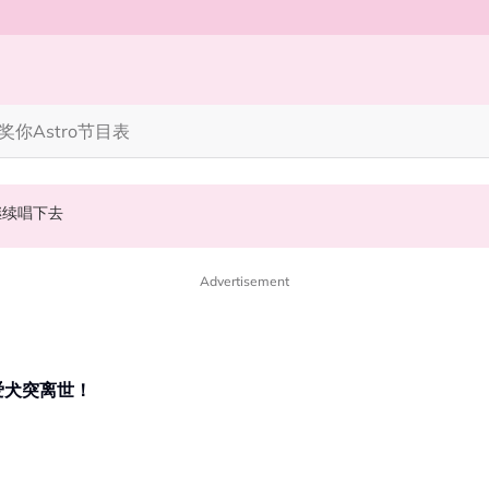
奖你
Astro节目表
继续唱下去
畊宏、孙楠都来了
演“光晞不能捐”桥段
Advertisement
爱犬突离世！