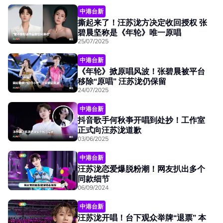
中港台新
撕起来了！汪苏泷方决定收回授权 张
碧晨坚称是《年轮》唯一原唱
25/07/2025
中港台新
《年轮》掀原唱风波！张碧晨被平台
移除“原唱” 汪苏泷仍保留
24/07/2025
中港台新
抖音歌手何秋亊开唱到处抄！工作室
正式向汪苏泷道歉
03/06/2025
中港台新
汪苏泷恋爱爆脱粉潮！网友扒出多个
同款细节
06/09/2024
中港台新
汪苏泷开唱！台下观众举牌“退票” 本