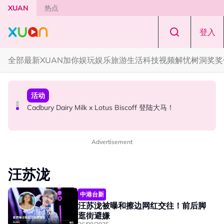
Skip to main content
XUAN
热点
登入
全部
最新
XUAN加你娱玩
娱乐
旅游
生活
科技
视频
解忧树洞
奖奖
本地星闻
国际星闻
活动
Henn国贤 “Aunty Henn 脱口秀专场 《笑笑笑笑丧》”！10
Tom Holland “Spiderman” 替身曝光！“替完蜘蛛人，马上
Cadbury Dairy Milk x Lotus Biscoff 登陆大马！
月31日登场
又去演忍者”
Advertisement
汪苏泷
中港台新
汪苏泷被曝和擦边网红交往！前后脚
逛街避嫌