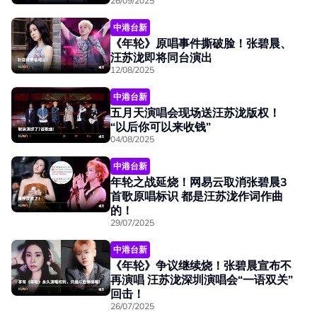
26/09/2025
中港台新
《年轮》原唱事件撕破脸！张碧晨、
汪苏泷即将同台演出
12/08/2025
中港台新
五月天演唱会现场送汪苏泷版权！
“以后你可以来收钱”
04/08/2025
中港台新
年轮之战延烧！网易云取消张碧晨3
首歌原唱标识 都是汪苏泷作词作曲
的！
29/07/2025
中港台新
《年轮》争议继续烧！张碧晨宣布不
再演唱 汪苏泷深圳演唱会“一语双关”
回击！
26/07/2025