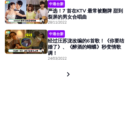
中港台新
严选！7 首在KTV 最常被翻牌 甜到
裂屏的男女合唱曲
28/11/2022
中港台新
经过汪苏泷改编的6首歌！《你要结
婚了》、《醉酒的蝴蝶》秒变情歌
调！
24/03/2022