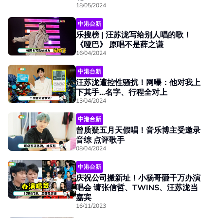
18/05/2024
中港台新
乐搜榜 | 汪苏泷写给别人唱的歌！
《哑巴》 原唱不是薛之谦
16/04/2024
中港台新
汪苏泷遭控性骚扰！网曝：他对我上
下其手...名字、行程全对上
13/04/2024
中港台新
曾质疑五月天假唱！音乐博主受邀录
音综 点评歌手
08/04/2024
中港台新
庆祝公司搬新址！小杨哥砸千万办演
唱会 请张信哲、TWINS、汪苏泷当
嘉宾
16/11/2023