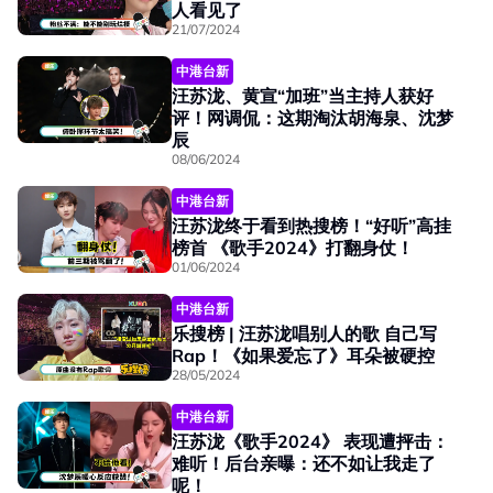
人看见了
21/07/2024
中港台新
汪苏泷、黄宣“加班”当主持人获好
评！网调侃：这期淘汰胡海泉、沈梦
辰
08/06/2024
中港台新
汪苏泷终于看到热搜榜！“好听”高挂
榜首 《歌手2024》打翻身仗！
01/06/2024
中港台新
乐搜榜 | 汪苏泷唱别人的歌 自己写
Rap！《如果爱忘了》耳朵被硬控
28/05/2024
中港台新
汪苏泷《歌手2024》 表现遭抨击：
难听！后台亲曝：还不如让我走了
呢！