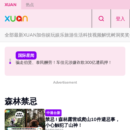
Skip to main content
XUAN
热点
登入
全部
最新
XUAN加你娱玩
娱乐
旅游
生活
科技
视频
解忧树洞
奖奖
本地星闻
节庆
国际星闻
张孝全、贾静雯现身吉隆坡金三角！路透图曝光
知多点｜农历七月鬼门开！ 2026年4大生肖最容易招阴
骗走伯贤、泰民酬劳！车佳元涉嫌诈欺300亿遭羁押！
Advertisement
森林禁忌
中港台新
禁忌 I 森林露营或爬山10件避忌事，
小心触犯了山神！