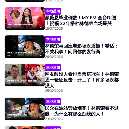
31/07/2026
本地星闻
颜薇恩毕业倒数！MY FM 全台DJ送
上祝福 22年搭档林德荣当场爆哭
15/07/2026
本地星闻
林德荣再回应电影场次质疑！喊话：
不关我事！问回你的发行商
26/02/2026
本地星闻
网友酸没人看也当票房冠军！林德荣
逐一验证反击：开工了！许多场次都
没人
25/02/2026
本地星闻
民众在油站旁放烟花！林德荣看不过
眼：为什么有那么痴线的人！
23/02/2026