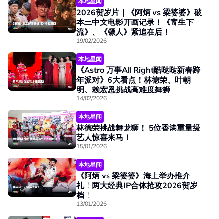
本地星闻
2026贺岁片｜《阿炳 vs 梁婆婆》破
本土中文电影开画记录！《寄生下
流》、《镖人》紧追在后！
19/02/2026
本地星闻
《Astro 万事All Right酷哒哒新春跨
年派对》6大看点！林德荣、叶朝
明、赖宏恩挑战高难度舞狮
14/02/2026
本地星闻
林德荣挑战舞龙狮！ 5位香港重量级
艺人惊喜来马！
15/01/2026
本地星闻
《阿炳 vs 梁婆婆》海上举办推介
礼！两大经典IP合体抢攻2026贺岁
档！
13/01/2026