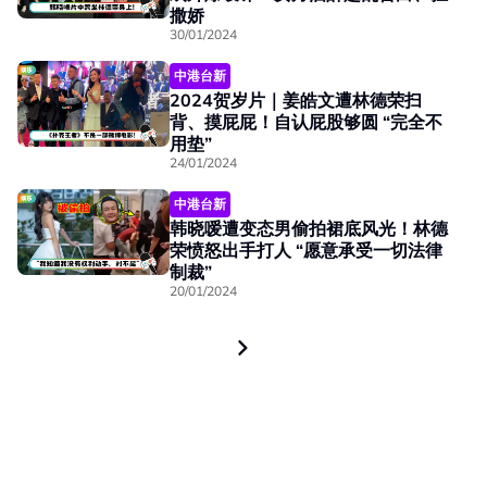
撒娇
30/01/2024
中港台新
2024贺岁片｜姜皓文遭林德荣扫
背、摸屁屁！自认屁股够圆 “完全不
用垫”
24/01/2024
中港台新
韩晓嗳遭变态男偷拍裙底风光！林德
荣愤怒出手打人 “愿意承受一切法律
制裁”
20/01/2024