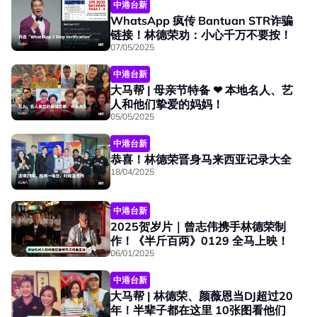
中港台新
WhatsApp 疯传 Bantuan STR诈骗
链接！林德荣劝：小心千万不要按！
07/05/2025
中港台新
大马帮 | 母亲节特备 ❤ 本地名人、艺
人和他们挚爱的妈妈！
05/05/2025
中港台新
恭喜！林德荣晋身马来西亚记录大全
18/04/2025
中港台新
2025贺岁片｜曾志伟携手林德荣制
作！《半斤百两》0129 全马上映！
06/01/2025
中港台新
大马帮 | 林德荣、颜薇恩当DJ超过20
年！半辈子都在这里 10张图看他们