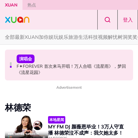
Skip to main content
XUAN
热点
登入
全部
最新
XUAN加你娱玩
娱乐
旅游
生活
科技
视频
解忧树洞
奖奖
国际星闻
演唱会
国际星闻
张员瑛频陷耍大牌争议！首度吐心声：真相终究会浮出水
F✦FOREVER 首次来马开唱！万人合唱《流星雨》，梦回
CORTIS MARTIN一开口就沦陷！深情演绎JANNABI歌曲
面！
《流星花园》
获网友狂赞！
Advertisement
林德荣
本地星闻
MY FM DJ 颜薇恩毕业！3万人守直
播 林德荣泣不成声：我欠她太多！