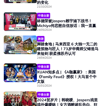
的变化
21/10/2024
中港台新
林德荣被Jaspers赖宇涵下战书！
Michiyo何恋慈自信放话：我一直赢
24/05/2024
旅游
脚踏食地 | 马来西亚 6 大独一无二的
建筑物与匠人！73岁华裔师父铸造马
来短剑 获柔佛苏丹认可
24/04/2024
中港台新
XUAN知多点 | 《A咖赢家》：美国
《Family Feud》授权！大马首个中
文版
31/01/2024
中港台新
2024贺岁片｜韩晓嗳、Jaspers戏里
戏外爆暧昧！女方酒醉趁乱告白、狂