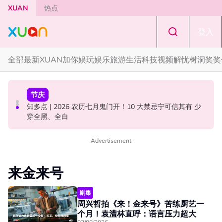
Skip to main content
XUAN
热点
登入
全部
最新
XUAN加你娱玩
娱乐
旅游
生活
科技
视频
解忧树洞
奖奖
国际星闻
中港台新
节庆
YG大楼遭女粉持高尔夫球杆猛砸！BLACKPINK 10周年最
Jaclyn Victor现身《歌手2026》现场！遭粉丝野生捕获要
知多点 | 2026 农历七月鬼门开！10 大禁忌宁可信其有 少
新进展曝光！
求合照！
穿全黑、全白
Advertisement
来金来号
剧集
周兴哲拍《来！金来号》苦练厨艺一
个月！袁澧林直呼：语言压力超大