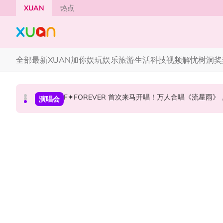
Skip to main content
XUAN
热点
全部
最新
XUAN加你娱玩
娱乐
旅游
生活
科技
视频
解忧树洞
奖
F✦FOREVER 首次来马开唱！万人合唱《流星雨
CORTIS MARTIN一开口就沦陷！深情演绎JAN
张员瑛频陷耍大牌争议！首度吐心声：真相终究
国际星闻
国际星闻
演唱会