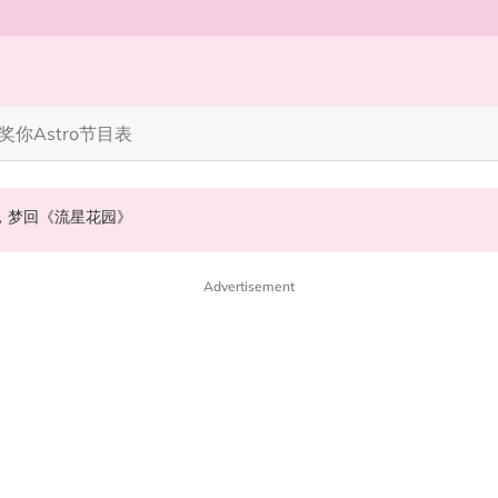
奖你
Astro节目表
》，梦回《流星花园》
NABI歌曲获网友狂赞！
会浮出水面！
Advertisement