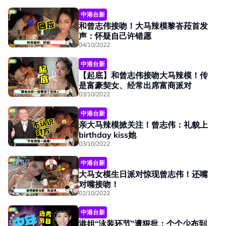
中港台新
和曾志伟接吻！大马辣模黎峇菈首发
声：怀疑自己许错愿
04/10/2022
中港台新
【起底】和曾志伟接吻大马辣模！传
是富豪契女、经常出席富商派对
03/10/2022
中港台新
亲大马辣模掀关注！曾志伟：礼貌上
birthday kiss她
03/10/2022
中港台新
大马女模生日派对惊现曾志伟！还嘴
对嘴接吻！
02/10/2022
中港台新
港姐“泳装环节”遭狠批：个个少布到