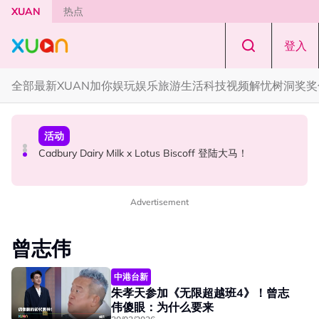
Skip to main content
XUAN
热点
登入
全部
最新
XUAN加你娱玩
娱乐
旅游
生活
科技
视频
解忧树洞
奖奖
本地星闻
国际星闻
活动
Henn国贤 “Aunty Henn 脱口秀专场 《笑笑笑笑丧》”！10
Tom Holland “Spiderman” 替身曝光！“替完蜘蛛人，马上
Cadbury Dairy Milk x Lotus Biscoff 登陆大马！
月31日登场
又去演忍者”
Advertisement
曾志伟
中港台新
朱孝天参加《无限超越班4》！曾志
伟傻眼：为什么要来