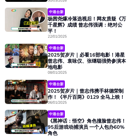
30/03/2026
中港台新
杨茜尧爆冷落选视后！网友质疑《万
千星辉》成绩 曾志伟强调：绝对公
平！
22/01/2025
中港台新
2025贺岁片｜必看16部电影！港星
曾志伟、袁咏仪、张继聪强势参演本
地电影
08/01/2025
中港台新
2025贺岁片｜曾志伟携手林德荣制
作！《半斤百两》0129 全马上映！
06/01/2025
中港台新
《黑神话：悟空》角色撞脸曾志伟！
95后游戏动捕演员 一个人包办60%
角色