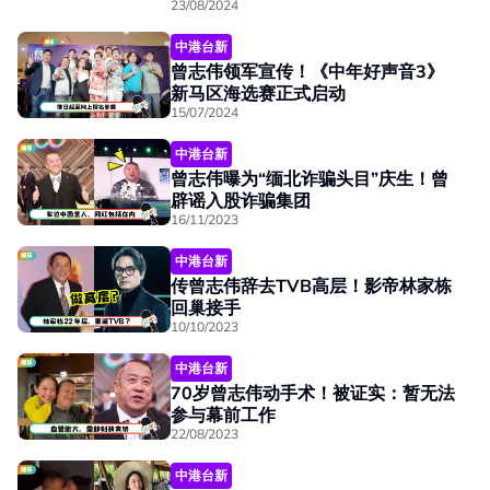
23/08/2024
中港台新
曾志伟领军宣传！《中年好声音3》
新马区海选赛正式启动
15/07/2024
中港台新
曾志伟曝为“缅北诈骗头目”庆生！曾
辟谣入股诈骗集团
16/11/2023
中港台新
传曾志伟辞去TVB高层！影帝林家栋
回巢接手
10/10/2023
中港台新
70岁曾志伟动手术！被证实：暂无法
参与幕前工作
22/08/2023
中港台新