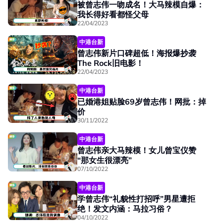
被曾志伟一吻成名！大马辣模自爆：
我长得好看都怪父母
22/04/2023
中港台新
曾志伟新片口碑超低！海报爆抄袭
The Rock旧电影！
22/04/2023
中港台新
已婚港姐贴脸69岁曾志伟！网批：掉
价
30/11/2022
中港台新
曾志伟亲大马辣模！女儿曾宝仪赞
“那女生很漂亮”
07/10/2022
中港台新
学曾志伟“礼貌性打招呼”男星遭拒
绝！发文内涵：马拉习俗？
04/10/2022