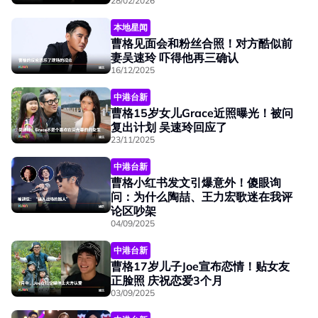
28/02/2026
本地星闻
曹格见面会和粉丝合照！对方酷似前
妻吴速玲 吓得他再三确认
16/12/2025
中港台新
曹格15岁女儿Grace近照曝光！被问
复出计划 吴速玲回应了
23/11/2025
中港台新
曹格小红书发文引爆意外！傻眼询
问：为什么陶喆、王力宏歌迷在我评
论区吵架
04/09/2025
中港台新
曹格17岁儿子Joe宣布恋情！贴女友
正脸照 庆祝恋爱3个月
03/09/2025