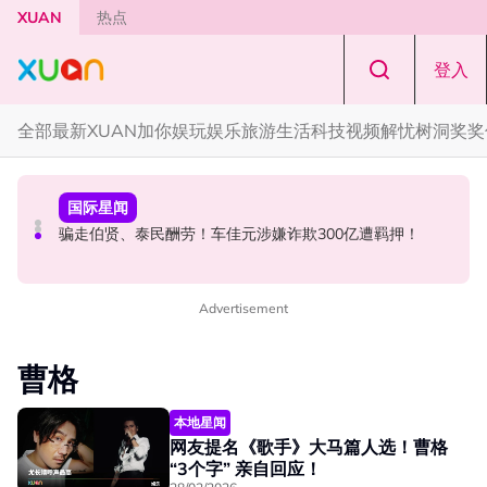
Skip to main content
XUAN
热点
登入
全部
最新
XUAN加你娱玩
娱乐
旅游
生活
科技
视频
解忧树洞
奖奖
本地星闻
节庆
国际星闻
张孝全、贾静雯现身吉隆坡金三角！路透图曝光
知多点｜农历七月鬼门开！ 2026年4大生肖最容易招阴
骗走伯贤、泰民酬劳！车佳元涉嫌诈欺300亿遭羁押！
Advertisement
曹格
本地星闻
网友提名《歌手》大马篇人选！曹格
“3个字” 亲自回应！