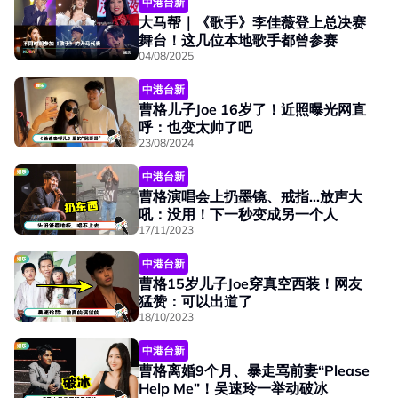
中港台新
大马帮｜《歌手》李佳薇登上总决赛
舞台！这几位本地歌手都曾参赛
04/08/2025
中港台新
曹格儿子Joe 16岁了！近照曝光网直
呼：也变太帅了吧
23/08/2024
中港台新
曹格演唱会上扔墨镜、戒指...放声大
吼：没用！下一秒变成另一个人
17/11/2023
中港台新
曹格15岁儿子Joe穿真空西装！网友
猛赞：可以出道了
18/10/2023
中港台新
曹格离婚9个月、暴走骂前妻“Please
Help Me”！吴速玲一举动破冰