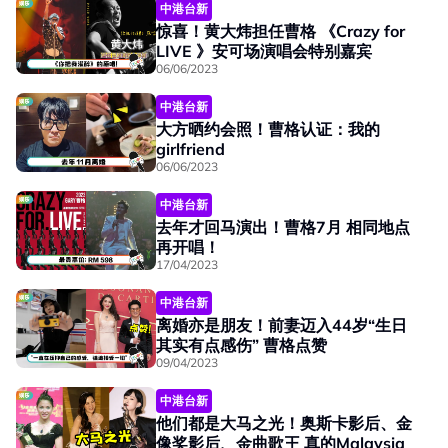
中港台新
惊喜！黄大炜担任曹格 《Crazy for
LIVE 》安可场演唱会特别嘉宾
06/06/2023
中港台新
大方晒约会照！曹格认证：我的
girlfriend
06/06/2023
中港台新
去年才回马演出！曹格7月 相同地点
再开唱！
17/04/2023
中港台新
离婚亦是朋友！前妻迈入44岁“生日
其实有点感伤” 曹格点赞
09/04/2023
中港台新
他们都是大马之光！奥斯卡影后、金
像奖影后、金曲歌王 真的Malaysia