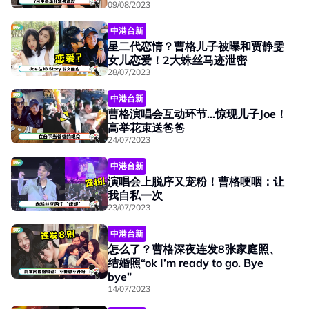
09/08/2023
中港台新
星二代恋情？曹格儿子被曝和贾静雯
女儿恋爱！2大蛛丝马迹泄密
28/07/2023
中港台新
曹格演唱会互动环节...惊现儿子Joe！
高举花束送爸爸
24/07/2023
中港台新
演唱会上脱序又宠粉！曹格哽咽：让
我自私一次
23/07/2023
中港台新
怎么了？曹格深夜连发8张家庭照、
结婚照“ok I’m ready to go. Bye
bye”
14/07/2023