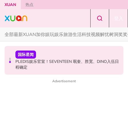
Skip to main content
XUAN
热点
登入
全部
最新
XUAN加你娱玩
娱乐
旅游
生活
科技
视频
解忧树洞
奖奖
奖奖你
本地星闻
国际星闻
约你看！《揽佬-江船入海2026世界巡演 吉隆坡站》
MandoWave Festival 强势登陆吉隆坡！8组嘉宾轮番登场
PLEDIS娱乐官宣！SEVENTEEN 珉奎、胜宽、DINO入伍日
程确定
Advertisement