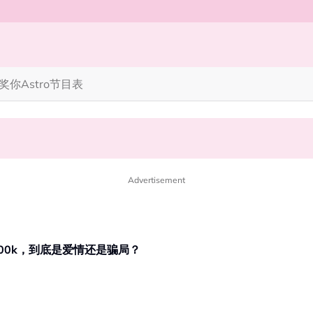
奖你
Astro节目表
笑丧》”！10月31日登场
完蜘蛛人，马上又去演忍者”
Advertisement
500k，到底是爱情还是骗局？