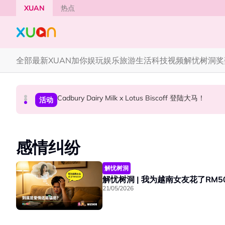
Skip to main content
XUAN
热点
全部
最新
XUAN加你娱玩
娱乐
旅游
生活
科技
视频
解忧树洞
奖
Cadbury Dairy Milk x Lotus Biscoff 登陆大马！
Henn国贤 “Aunty Henn 脱口秀专场 《笑笑笑
Tom Holland “Spiderman” 替身曝光！“替
本地星闻
国际星闻
活动
感情纠纷
解忧树洞
解忧树洞 | 我为越南女友花了RM
21/05/2026