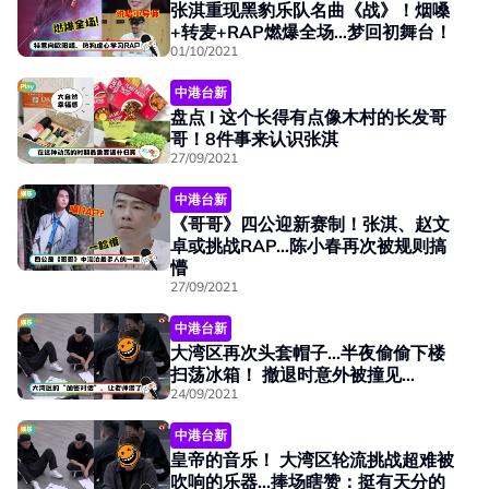
张淇重现黑豹乐队名曲《战》！烟嗓
+转麦+RAP燃爆全场…梦回初舞台！
01/10/2021
中港台新
盘点 I 这个长得有点像木村的长发哥
哥！8件事来认识张淇
27/09/2021
中港台新
《哥哥》四公迎新赛制！张淇、赵文
卓或挑战RAP…陈小春再次被规则搞
懵
27/09/2021
中港台新
大湾区再次头套帽子...半夜偷偷下楼
扫荡冰箱！ 撤退时意外被撞见...
24/09/2021
中港台新
皇帝的音乐！ 大湾区轮流挑战超难被
吹响的乐器...捧场瞎赞：挺有天分的