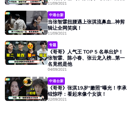
11/09/2021
中港台新
当张智霖扭腰遇上张淇流鼻血...神剪
辑让全网笑疯！
11/09/2021
专题
《哥哥》人气王 TOP 5 名单出炉！
张智霖、陈小春、张云龙入榜…第一
名竟然是他
04/09/2021
中港台新
《哥哥》张淇19岁“嫩照”曝光！李承
铉惊呼：看起来像个女孩！
02/09/2021