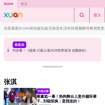
Skip to main content
XUAN
热点
登入
全部
最新
XUAN加你娱玩
娱乐
旅游
生活
科技
视频
解忧树洞
奖奖
解忧树洞
奖奖你
中港台新
解忧树洞 ｜ “我是不是一个没良心的人？” 男友欠RM10
约你看！《揽佬-江船入海2026世界巡演 吉隆坡站》
中国百万网红遭闺蜜骗到菲律宾！失踪3年确定遭到撕票
万，我却选择分手
Advertisement
张淇
中港台新
最尴尬一幕！热狗舞台上意外蹦坏裤
子…刘聪笑疯：是我送的！