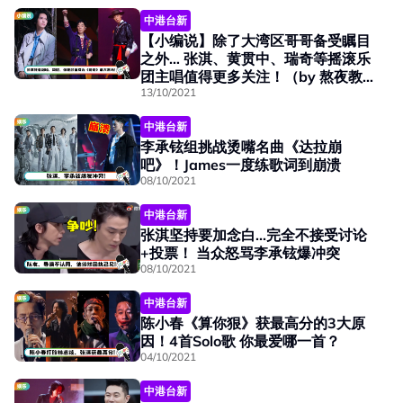
中港台新
【小编说】除了大湾区哥哥备受瞩目
之外… 张淇、黄贯中、瑞奇等摇滚乐
团主唱值得更多关注！（by 熬夜教
父）
13/10/2021
中港台新
李承铉组挑战烫嘴名曲《达拉崩
吧》！James一度练歌词到崩溃
08/10/2021
中港台新
张淇坚持要加念白...完全不接受讨论
+投票！ 当众怒骂李承铉爆冲突
08/10/2021
中港台新
陈小春《算你狠》获最高分的3大原
因！4首Solo歌 你最爱哪一首？
04/10/2021
中港台新