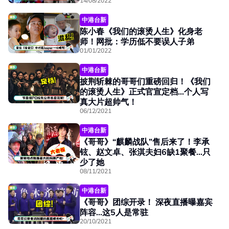
14/08/2022
中港台新
陈小春《我们的滚烫人生》化身老
师！网批：学历低不要误人子弟
01/01/2022
中港台新
披荆斩棘的哥哥们重磅回归！《我们
的滚烫人生》正式官宣定档…个人写
真大片超帅气！
06/12/2021
中港台新
《哥哥》“麒麟战队”售后来了！李承
铉、赵文卓、张淇夫妇6缺1聚餐…只
少了她
08/11/2021
中港台新
《哥哥》团综开录！ 深夜直播曝嘉宾
阵容...这5人是常驻
20/10/2021