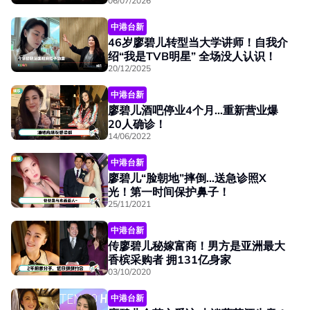
06/07/2026
中港台新
46岁廖碧儿转型当大学讲师！自我介
绍“我是TVB明星” 全场没人认识！
20/12/2025
中港台新
廖碧儿酒吧停业4个月...重新营业爆
20人确诊！
14/06/2022
中港台新
廖碧儿“脸朝地”摔倒...送急诊照X
光！第一时间保护鼻子！
25/11/2021
中港台新
传廖碧儿秘嫁富商！男方是亚洲最大
香槟采购者 拥131亿身家
03/10/2020
中港台新