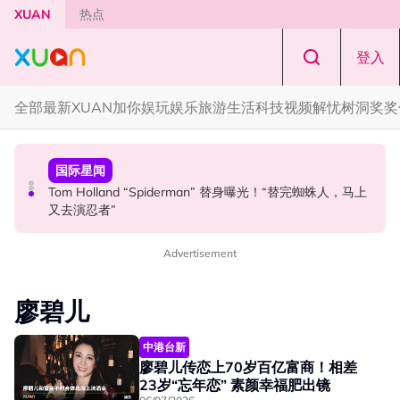
Skip to main content
XUAN
热点
登入
全部
最新
XUAN加你娱玩
娱乐
旅游
生活
科技
视频
解忧树洞
奖奖
中港台新
本地星闻
国际星闻
范玮琪大马开唱！一家四口来马 黑人公开寻美食介绍“可以
Henn国贤 “Aunty Henn 脱口秀专场 《笑笑笑笑丧》”！10
Tom Holland “Spiderman” 替身曝光！“替完蜘蛛人，马上
推荐一下吗？”
月31日登场
又去演忍者”
Advertisement
廖碧儿
中港台新
廖碧儿传恋上70岁百亿富商！相差
23岁“忘年恋” 素颜幸福肥出镜