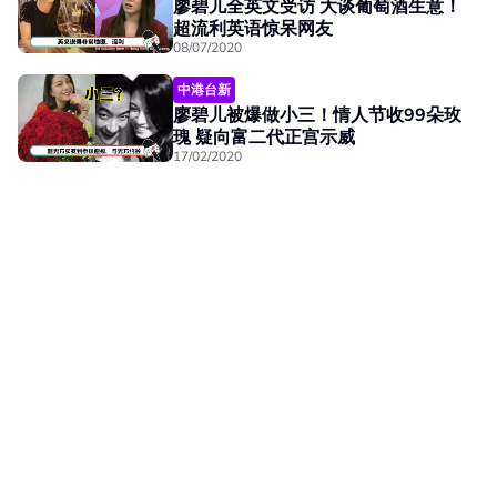
廖碧儿全英文受访 大谈葡萄酒生意！
超流利英语惊呆网友
08/07/2020
中港台新
廖碧儿被爆做小三！情人节收99朵玫
瑰 疑向富二代正宫示威
17/02/2020