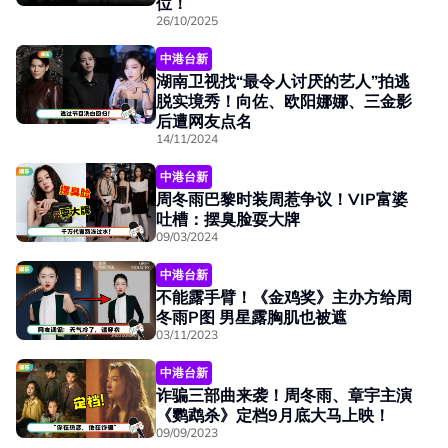
位！
26/10/2025
中港台新
湖南卫视找“最令人讨厌的艺人”拍逃
脱实境秀！向佐、欧阳娜娜、三金影
后遭网友点名
14/11/2024
中港台新
周冬雨巴黎时装周惹争议！VIP富婆
吐槽：摆臭脸耍大牌
09/03/2024
中港台新
不能露手臂！《金鸡奖》主办方给周
冬雨P图 男星露胸肌也被遮
03/11/2023
中港台新
诈骗三部曲来袭！周冬雨、章宇主演
《鹦鹉杀》定档9月底大马上映！
09/09/2023