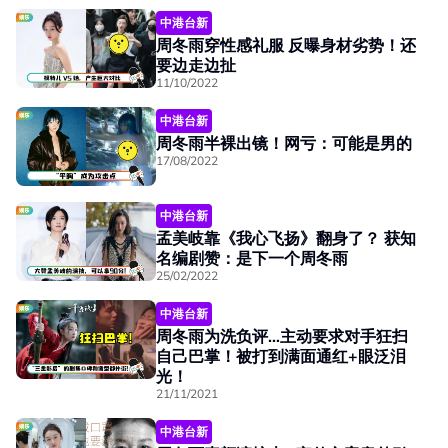
中港台新
周冬雨穿性感礼服 反曝身材劣势！还
要边走边扯
11/10/2022
中港台新
周冬雨半裸出镜！网亏：可能是男的
17/08/2022
中港台新
孟美岐靠《我心飞扬》翻身了？ 获知
名编剧赞：是下一个周冬雨
25/02/2022
中港台新
周冬雨为洗负评…主动要求对手狂扫
自己巴掌！被打到满面通红+眼泛泪
光！
21/11/2021
中港台新