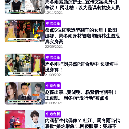
周冬雨素颜演护士...宣传文案意外引
争议！ 网吐槽：以为是讽刺抗疫人员
12/11/2021
中港台新
盘点5位红毯造型翻车的女星！欧阳
娜娜、周冬雨身材被嘲 鞠婧祎生图泄
真实身高
22/09/2021
中港台新
周冬雨把刘昊然P进合影中 长腿短手
没穿裤！
21/09/2021
中港台新
赵薇出事...黄晓明、杨紫悄悄切割！
王俊凯、周冬雨“没行动”被点名
01/09/2021
中港台新
内涵新生代偶像？ 杜江、周冬雨当代
表批“娘炮形象”...网傻眼轰：犯罪不