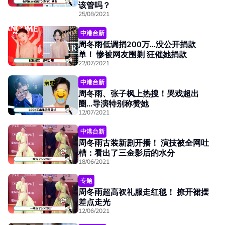
该管吗？
25/08/2021
中港台新
周冬雨低调捐200万...没公开捐款
单！ 惨被网友围剿 狂催她捐款
22/07/2021
中港台新
周冬雨、张子枫上热搜！哭戏超出
圈...导演特别称赞她
12/07/2021
中港台新
周冬雨古装新剧开播！ 演技被全网吐
槽：看出了三金影后的水分
18/06/2021
专题
周冬雨超高衩礼服走红毯！ 撩开裙摆
差点走光
12/06/2021