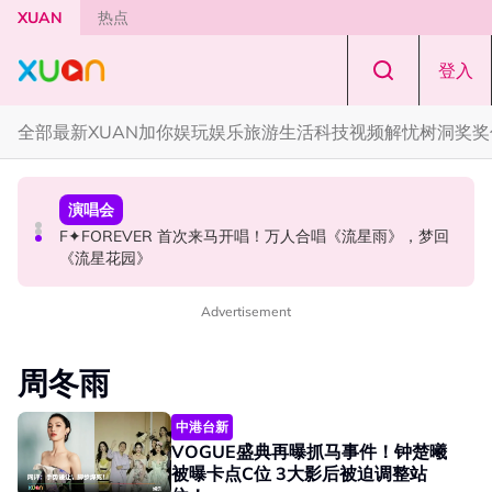
Skip to main content
XUAN
热点
登入
全部
最新
XUAN加你娱玩
娱乐
旅游
生活
科技
视频
解忧树洞
奖奖
国际星闻
国际星闻
演唱会
CORTIS MARTIN一开口就沦陷！深情演绎JANNABI歌曲
张员瑛频陷耍大牌争议！首度吐心声：真相终究会浮出水
F✦FOREVER 首次来马开唱！万人合唱《流星雨》，梦回
获网友狂赞！
面！
《流星花园》
Advertisement
周冬雨
中港台新
VOGUE盛典再曝抓马事件！钟楚曦
被曝卡点C位 3大影后被迫调整站