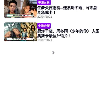
中港台新
任豪失言惹祸...连累周冬雨、许凯新
剧急喊卡！
22/04/2021
中港台新
易烊千玺、周冬雨《少年的你》 入围
奥斯卡最佳外语片！
10/02/2021