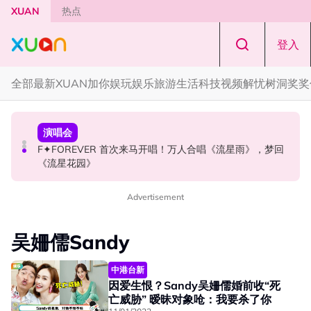
Skip to main content
XUAN
热点
登入
全部
最新
XUAN加你娱玩
娱乐
旅游
生活
科技
视频
解忧树洞
奖奖
国际星闻
国际星闻
演唱会
CORTIS MARTIN一开口就沦陷！深情演绎JANNABI歌曲
张员瑛频陷耍大牌争议！首度吐心声：真相终究会浮出水
F✦FOREVER 首次来马开唱！万人合唱《流星雨》，梦回
获网友狂赞！
面！
《流星花园》
Advertisement
吴姍儒Sandy
中港台新
因爱生恨？Sandy吴姍儒婚前收“死
亡威胁” 暧昧对象呛：我要杀了你