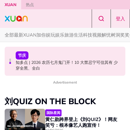
Skip to main content
XUAN
热点
登入
全部
最新
XUAN加你娱玩
娱乐
旅游
生活
科技
视频
解忧树洞
奖奖
国际星闻
中港台新
节庆
YG大楼遭女粉持高尔夫球杆猛砸！BLACKPINK 10周年最
Jaclyn Victor现身《歌手2026》现场！遭粉丝野生捕获要
知多点 | 2026 农历七月鬼门开！10 大禁忌宁可信其有 少
新进展曝光！
求合照！
穿全黑、全白
Advertisement
刘QUIZ ON THE BLOCK
国际星闻
黄仁勋跨界登上《刘QUIZ》！网友
笑亏：根本像艺人跑宣传！