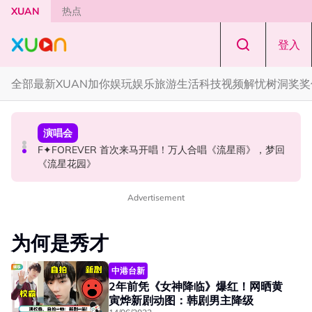
Skip to main content
XUAN
热点
登入
全部
最新
XUAN加你娱玩
娱乐
旅游
生活
科技
视频
解忧树洞
奖奖
国际星闻
国际星闻
演唱会
CORTIS MARTIN一开口就沦陷！深情演绎JANNABI歌曲
张员瑛频陷耍大牌争议！首度吐心声：真相终究会浮出水
F✦FOREVER 首次来马开唱！万人合唱《流星雨》，梦回
获网友狂赞！
面！
《流星花园》
Advertisement
为何是秀才
中港台新
2年前凭《女神降临》爆红！网晒黄
寅烨新剧动图：韩剧男主降级