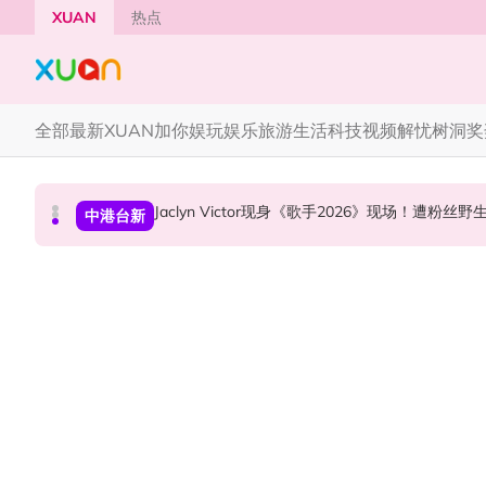
Skip to main content
XUAN
热点
全部
最新
XUAN加你娱玩
娱乐
旅游
生活
科技
视频
解忧树洞
奖
中国《歌手2026》 “歌王之战” 成绩出炉！胡彦
YG大楼遭女粉持高尔夫球杆猛砸！BLACKPINK
Jaclyn Victor现身《歌手2026》现场！遭粉
中港台新
国际星闻
中港台新