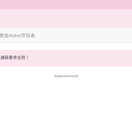
奖你
Astro节目表
斌夺得歌王宝座！
 10周年最新进展曝光！
丝野生捕获要求合照！
Advertisement