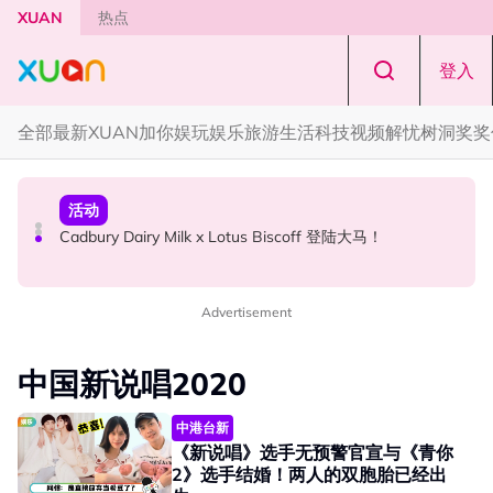
Skip to main content
XUAN
热点
登入
全部
最新
XUAN加你娱玩
娱乐
旅游
生活
科技
视频
解忧树洞
奖奖
本地星闻
国际星闻
活动
Henn国贤 “Aunty Henn 脱口秀专场 《笑笑笑笑丧》”！10
Tom Holland “Spiderman” 替身曝光！“替完蜘蛛人，马上
Cadbury Dairy Milk x Lotus Biscoff 登陆大马！
月31日登场
又去演忍者”
Advertisement
中国新说唱2020
中港台新
《新说唱》选手无预警官宣与《青你
2》选手结婚！两人的双胞胎已经出