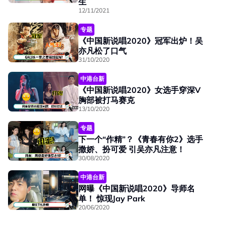
生
12/11/2021
专题
《中国新说唱2020》冠军出炉！吴
亦凡松了口气
31/10/2020
中港台新
《中国新说唱2020》女选手穿深V
胸部被打马赛克
13/10/2020
专题
下一个“作精”？《青春有你2》选手
撒娇、扮可爱 引吴亦凡注意！
30/08/2020
中港台新
网曝《中国新说唱2020》导师名
单！ 惊现Jay Park
20/06/2020