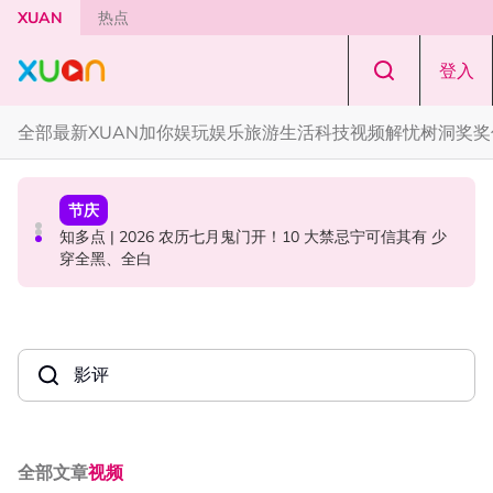
Skip to main content
XUAN
热点
登入
全部
最新
XUAN加你娱玩
娱乐
旅游
生活
科技
视频
解忧树洞
奖奖
国际星闻
中港台新
节庆
YG大楼遭女粉持高尔夫球杆猛砸！BLACKPINK 10周年最
Jaclyn Victor现身《歌手2026》现场！遭粉丝野生捕获要
知多点 | 2026 农历七月鬼门开！10 大禁忌宁可信其有 少
新进展曝光！
求合照！
穿全黑、全白
全部
文章
视频