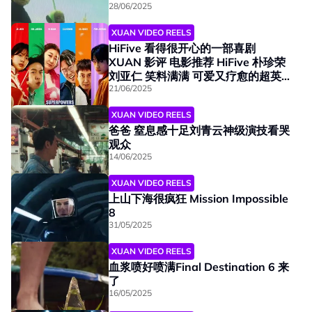
28/06/2025
XUAN VIDEO REELS
01:30
HiFive 看得很开心的一部喜剧
XUAN 影评 电影推荐 HiFive 朴珍荣
刘亚仁 笑料满满 可爱又疗愈的超英
片
21/06/2025
01:30
XUAN VIDEO REELS
爸爸 窒息感十足刘青云神级演技看哭
观众
14/06/2025
01:30
XUAN VIDEO REELS
上山下海很疯狂 Mission Impossible
8
31/05/2025
XUAN VIDEO REELS
01:30
血浆喷好喷满Final Destination 6 来
了
16/05/2025