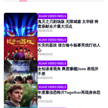
XUAN VIDEO REELS
鬼灭之刃剧场版 无限城篇 太华丽 猗
窝座献全片最大泪点
16/08/2025
XUAN VIDEO REELS
长安的荔枝 借古喻今杨幂哭戏打动人
心
09/08/2025
XUAN VIDEO REELS
01:30
全知读者视角 爽度爆棚Jisoo 表现并
不差
02/08/2025
XUAN VIDEO REELS
01:30
年度最佳恐怖片Together再现身体恐
怖
27/07/2025