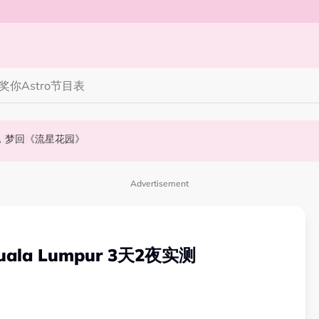
奖你
Astro节目表
》，梦回《流星花园》
会浮出水面！
NABI歌曲获网友狂赞！
Advertisement
Kuala Lumpur 3天2夜实测