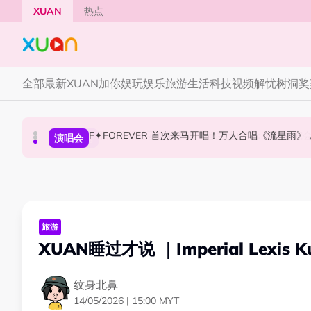
Skip to main content
XUAN
热点
全部
最新
XUAN加你娱玩
娱乐
旅游
生活
科技
视频
解忧树洞
奖
F✦FOREVER 首次来马开唱！万人合唱《流星雨
张员瑛频陷耍大牌争议！首度吐心声：真相终究
CORTIS MARTIN一开口就沦陷！深情演绎JAN
国际星闻
演唱会
国际星闻
旅游
XUAN睡过才说 ｜Imperial Lexis 
纹身北鼻
14/05/2026 | 15:00 MYT