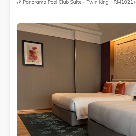
💰 Panorama Pool Club Suite – Twin King：RM1021