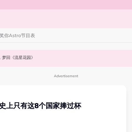
奖你
Astro节目表
》，梦回《流星花园》
会浮出水面！
NABI歌曲获网友狂赞！
Advertisement
年！史上只有这8个国家捧过杯