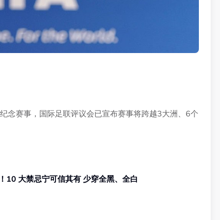
性纪念赛事，国际足联评议会已宣布赛事将跨越3大洲、6个
知多点 | 2026 农历七月鬼门开！10 大禁忌宁可信其有 少穿全黑、全白