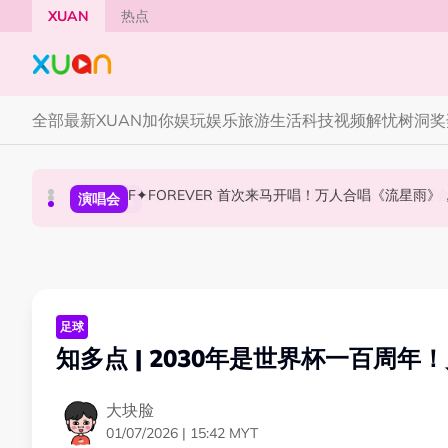
Skip to main content
XUAN
热点
全部
最新
XUAN加你娱玩
娱乐
旅游
生活
科技
视频
解忧树洞
奖
F✦FOREVER 首次来马开唱！万人合唱《流星雨
张员瑛频陷耍大牌争议！首度吐心声：真相终究
CORTIS MARTIN一开口就沦陷！深情演绎JAN
国际星闻
演唱会
国际星闻
足球
知多点 | 2030年是世界杯一百周
大块脸
01/07/2026 | 15:42 MYT