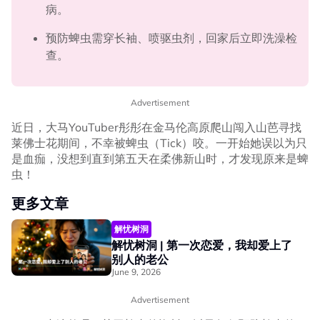
病。
预防蜱虫需穿长袖、喷驱虫剂，回家后立即洗澡检
查。
Advertisement
近日，大马YouTuber彤彤在金马伦高原爬山闯入山芭寻找
莱佛士花期间，不幸被蜱虫（Tick）咬。一开始她误以为只
是血痂，没想到直到第五天在柔佛新山时，才发现原来是蜱
虫！
更多文章
解忧树洞
解忧树洞 | 第一次恋爱，我却爱上了
别人的老公
June 9, 2026
Advertisement