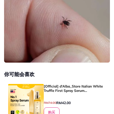
你可能会喜欢
[Official] d'Alba_Store Italian White
Truffle First Spray Serum
50ml&100ml
RM42.00
RM74.00
购买