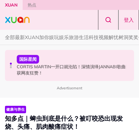
Skip to main content
XUAN
热点
登入
全部
最新
XUAN加你娱玩
娱乐
旅游
生活
科技
视频
解忧树洞
奖奖
国际星闻
演唱会
国际星闻
张员瑛频陷耍大牌争议！首度吐心声：真相终究会浮出水
F✦FOREVER 首次来马开唱！万人合唱《流星雨》，梦回
CORTIS MARTIN一开口就沦陷！深情演绎JANNABI歌曲
面！
《流星花园》
获网友狂赞！
Advertisement
健康与养生
知多点｜蜱虫到底是什么？被叮咬恐出现发
烧、头痛、肌肉酸痛症状！