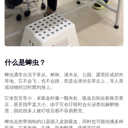
什么是蜱虫？
蜱虫通常出没于草丛、树林、灌木丛、公园、露营区或郊外
草地。它不会飞，也不会跳，而是会潜伏在草尖上，等人类
或动物经过时爬到身上。
它体型非常小，未吸血时像一颗米粒，吸血后则会膨胀至黄
豆，甚至指甲盖大小。由于它在叮咬时会分泌类似麻醉物
质，因此很多人被叮咬后都不容易察觉。
蜱虫会把带倒钩的口器插入皮肤吸血，同时也可能传播多种
疾病，引发发烧、头痛、肌肉酸痛、疲倦等症状。