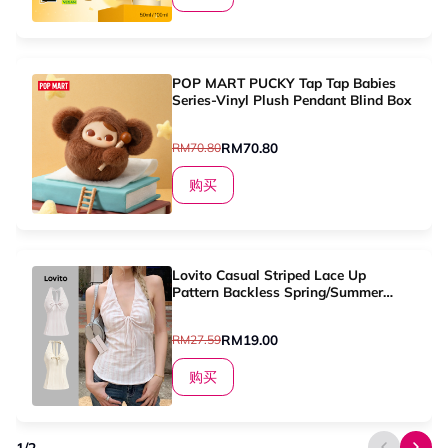
POP MART PUCKY Tap Tap Babies
Series-Vinyl Plush Pendant Blind Box
RM70.80
RM70.80
购买
Lovito Casual Striped Lace Up
Pattern Backless Spring/Summer
Light Pink Tank Top for Women
L136AD305
RM19.00
RM27.59
购买
1
/
2