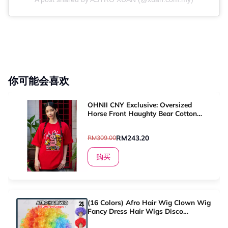
你可能会喜欢
OHNII CNY Exclusive: Oversized
Horse Front Haughty Bear Cotton
Jersey Tshirt
RM243.20
RM309.00
购买
(16 Colors) Afro Hair Wig Clown Wig
Fancy Dress Hair Wigs Disco
Costume Cosplay Hair Halloween