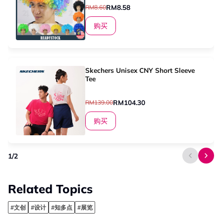
Rambut Palsu Meletup小丑假发
RM8.58
RM8.60
购买
Skechers Unisex CNY Short Sleeve
Tee
RM104.30
RM139.00
购买
1
/
2
Related Topics
#文创
#设计
#知多点
#展览