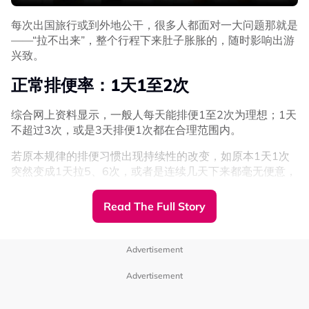
禁忌（二）：不要乱靠墙
每次出国旅行或到外地公干，很多人都面对一大问题那就是
相传好兄弟喜欢墙边、角落阴凉处、沿着墙面走，若我们离
——“拉不出来”，整个行程下来肚子胀胀的，随时影响出游
墙壁太近或靠墙聊天、休息，这容易沾染上阴气。
兴致。
禁忌（三）：不熬夜
正常排便率：1天1至2次
深夜是阴气最旺，人体阳气最虚弱的时候，体弱的人容易感
综合网上资料显示，一般人每天能排便1至2次为理想；1天
到不舒服，长期熬夜也会导致你的免疫力下降、精神状态变
不超过3次，或是3天排便1次都在合理范围内。
差。
若原本规律的排便习惯出现持续性的改变，如原本1天1次
禁忌（四）：不宜搬家
突然变成1天拉5、6次，或者是连续几天下来都毫无便意，
避免在农历七月搬家、新居入伙，尤其是大型的物品、家
应该提高警惕。
居、家电等，大张旗鼓搬动家具易招惹沖煞。
Read The Full Story
出国旅行、到外地公干许多人都面对“拉不出”的情况，有者
禁忌（五）：不要乱吹口哨 / 唱歌
甚至会好奇，“是不是因为认马桶，习性作祟？”。
据说，吹口哨的音频和灵界频率相似，容易招惹好兄弟，夜
Advertisement
里也避免放声歌唱，管好自己的嘴巴！
Advertisement