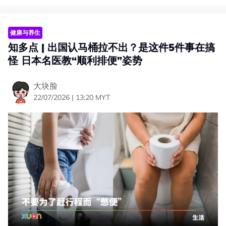
健康与养生
知多点 | 出国认马桶拉不出？是这件5件事在搞
怪 日本名医教“顺利排便”姿势
大块脸
22/07/2026 | 13:20 MYT
农历七月 10 大禁忌
适逢农历七月，坊间也流传着各种的禁忌，往下小编给你整
理出 10 大禁忌供大家参考：
禁忌（一）：不要在晚上晒衣服
都市人都喜欢下班回家后在夜间晒衣服，大家可不要这么
做！据传，潮湿的衣服容易聚阴，好兄弟可能会在衣上留下
阴气。