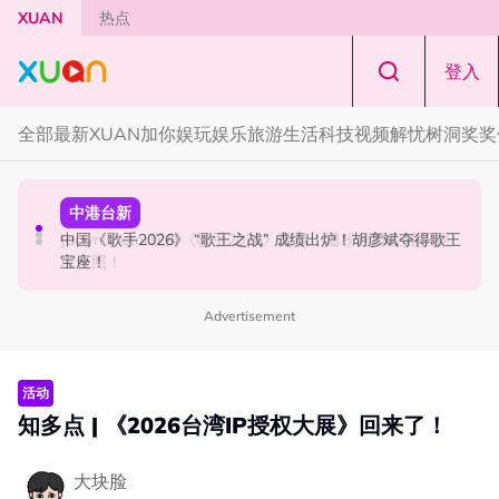
Skip to main content
XUAN
热点
登入
全部
最新
XUAN加你娱玩
娱乐
旅游
生活
科技
视频
解忧树洞
奖奖
国际星闻
中港台新
中港台新
YG大楼遭女粉持高尔夫球杆猛砸！BLACKPINK 10周年最
Jaclyn Victor现身《歌手2026》现场！遭粉丝野生捕获要
中国《歌手2026》 “歌王之战” 成绩出炉！胡彦斌夺得歌王
新进展曝光！
求合照！
宝座！
Advertisement
活动
知多点 | 《2026台湾IP授权大展》回来了！
大块脸