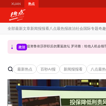
Skip to main content
XUAN
热点
全部
最新文章
新闻报报看
八点最热报
政治
社会
国际
专题
奇趣
炮轰哈迪不了解章程 阿兹敏：国盟无“自动退盟”规定
泰校园枪击案酿8师生亡 枪手疑遭长期遭霸凌成导火索
促努鲁依莎辞职后勿重返政坛 罗诗雅：给他人
政治
政治
国际
最新热点
百秒AI报
新闻报报看
八点最热