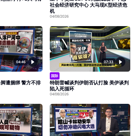
社会经济研究中心 大马现K型经济危
机
04/08/2026
04:46
07:33
国际
脚遭捆绑 警方不排
特朗普喊谈判伊朗否认打脸 美伊谈判
陷入死循环
04/08/2026