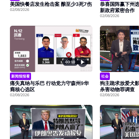
美国快餐店发生枪击案 酿至少3死7伤
恭喜国阵赢下州选
02/08/2026
新政府紧密合作
02/08/2026
03:10
新闻报报看
社会
痛失真纳与乐巴 行动党力守森州9华
狗主跪求放爱犬影
裔核心选区
杀害动物罪调查
02/08/2026
02/08/2026