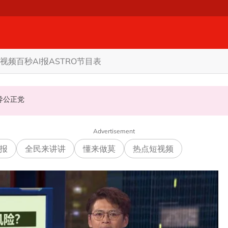
视频
百秒AI报
ASTRO节目表
机会领导公正党
Advertisement
报
全民来讲讲
懂来做莫
热点短视频