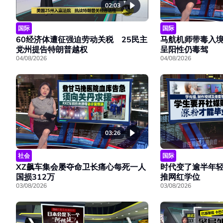
02:03
国际
国际
60经济体遭征强迫劳动关税 25民主
马航机师带毒入
党州提告特朗普越权
呈阳性仍毒驾
04/08/2026
04/08/2026
03:26
社会
国际
XZ飙车集会屡夺命卫长痛心每死一人
时代变了逾半年
国损312万
推网红学位
03/08/2026
03/08/2026