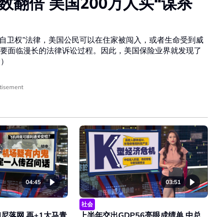
数翻倍 美国200万人买“谋杀
就地自卫权”法律，美国公民可以在住家被闯入，或者生命受到威
要面临漫长的法律诉讼过程。因此，美国保险业界就发现了
伶）
tisement
04:45
03:51
社会
尼落网 再+1大马青
上半年交出GDP56亮眼成绩单 中总