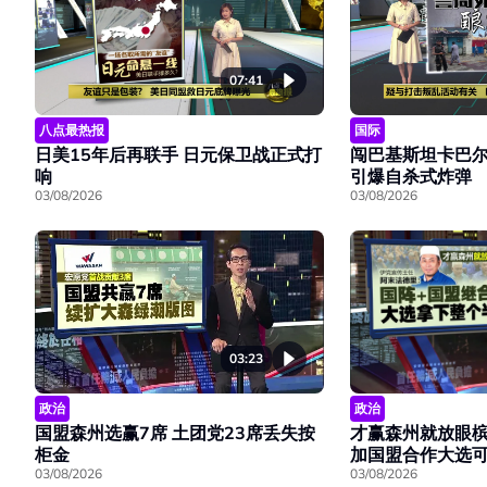
07:41
八点最热报
国际
日美15年后再联手 日元保卫战正式打
闯巴基斯坦卡巴尔
响
引爆自杀式炸弹
03/08/2026
03/08/2026
03:23
政治
政治
国盟森州选赢7席 土团党23席丢失按
才赢森州就放眼槟
柜金
加国盟合作大选
03/08/2026
03/08/2026