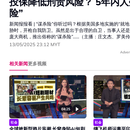
投保降低刑责风险？ 5年内人
险”
新闻报报看 | “谋杀险”你听过吗？根据美国多地实施的“
胁时，开枪自我防卫。虽然是出于合理的自卫，当事人还是
庞大商机，推出俗称的“谋杀险”……（主播：庄文杰、罗美
13/05/2025 23:12 MYT
Adver
相关新闻
更多视频
04:25
社会
社会
全球掀新型鸦片风潮 长辈身陷AI短剧
继飞机师运毒至印