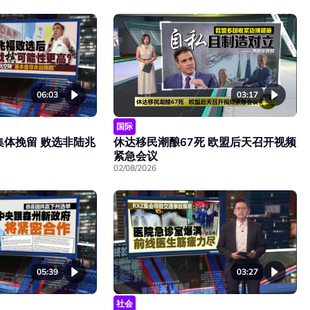
06:03
03:17
国际
集体挽留 败选非陆兆
休达移民潮酿67死 欧盟后天召开视频
紧急会议
02/08/2026
05:39
03:27
社会