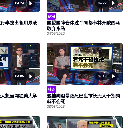
04:24
04:27
政治
境行李搜出备用尿液
国盟国阵合体过半阿都卡林开酸西马
敢弃东马
04/08/2026
04:05
04:13
社会
轻人想当网红美大学
驳捕狗粗暴致死巴生市长无人干预狗
就不会死
03/08/2026