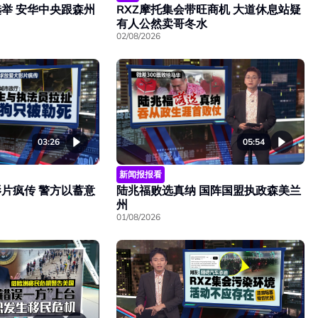
举 安华中央跟森州
RXZ摩托集会带旺商机 大道休息站疑
有人公然卖哥冬水
02/08/2026
03:26
05:54
新闻报报看
片疯传 警方以蓄意
陆兆福败选真纳 国阵国盟执政森美兰
州
01/08/2026