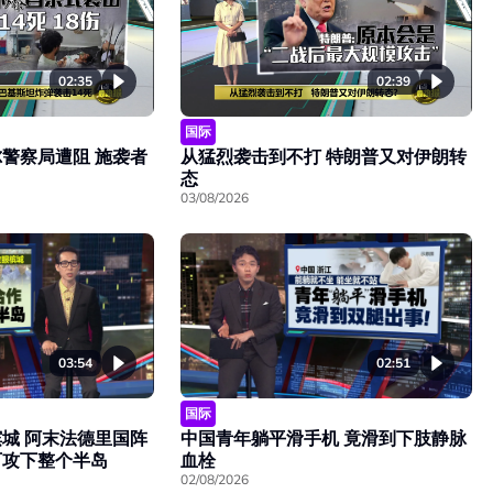
02:35
02:39
国际
警察局遭阻 施袭者
从猛烈袭击到不打 特朗普又对伊朗转
态
03/08/2026
03:54
02:51
国际
城 阿末法德里国阵
中国青年躺平滑手机 竟滑到下肢静脉
可攻下整个半岛
血栓
02/08/2026