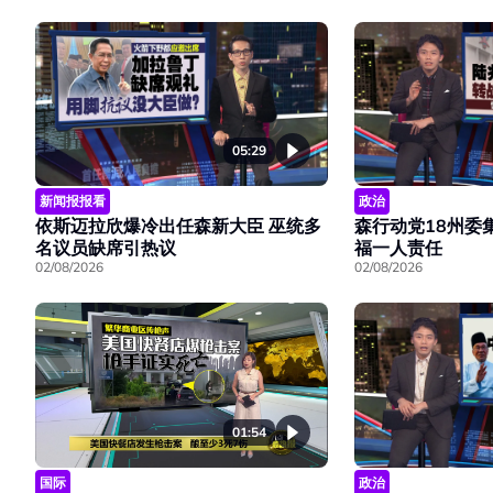
05:29
新闻报报看
政治
依斯迈拉欣爆冷出任森新大臣 巫统多
森行动党18州委
名议员缺席引热议
福一人责任
02/08/2026
02/08/2026
01:54
国际
政治