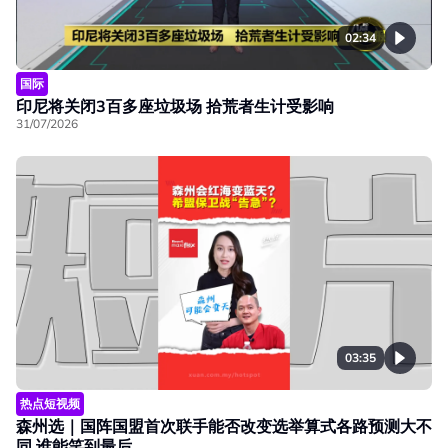
02:34
国际
印尼将关闭3百多座垃圾场 拾荒者生计受影响
31/07/2026
03:35
热点短视频
森州选｜国阵国盟首次联手能否改变选举算式各路预测大不
同 谁能笑到最后