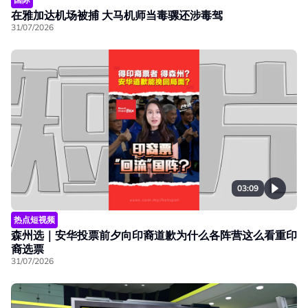
在雅加达机场被捕 大马机师当毒骡还涉毒驾
31/07/2026
03:09
热点短视频
森州选｜安华投票前夕向印裔道歉为什么各阵营这么看重印
裔选票
31/07/2026