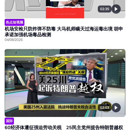
02:35
热点短视频
机场安检只防炸弹不防毒 大马机师瞒天过海运毒出境 胡申
承诺加强机场毒品检测
04/08/2026
02:03
国际
60经济体遭征强迫劳动关税 25民主党州提告特朗普越权