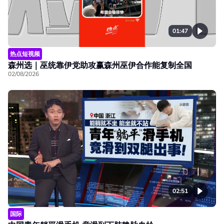
01:47
热点短视频
森州选｜巫统靠伊党助攻赢森州巫伊合作能复制全国
02/08/2026
02:51
国际