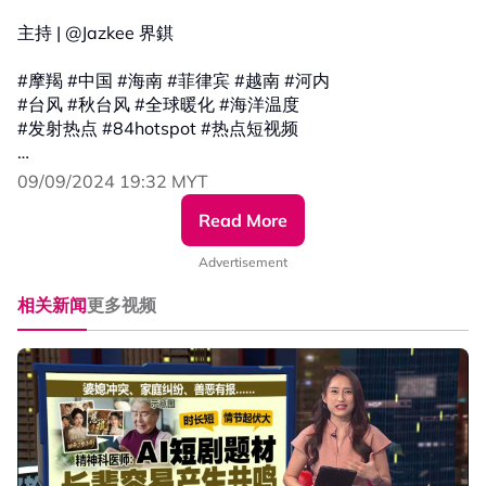
主持 | @Jazkee 界錤
#摩羯 #中国 #海南 #菲律宾 #越南 #河内
#台风 #秋台风 #全球暖化 #海洋温度
#发射热点 #84hotspot #热点短视频
更多新闻资讯看这里 ▹ https://xuan.com.my/hotspot
09/09/2024 19:32 MYT
Read More
Advertisement
相关新闻
更多视频