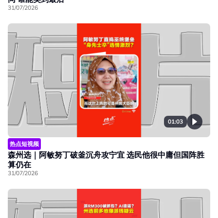
31/07/2026
01:03
热点短视频
森州选｜阿敏努丁破釜沉舟攻宁宜 选民他很中庸但国阵胜
算仍在
31/07/2026