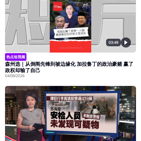
03:49
热点短视频
森州选｜从倒阁先锋到被边缘化 加拉鲁丁的政治豪赌 赢了
政权却输了自己
04/08/2026