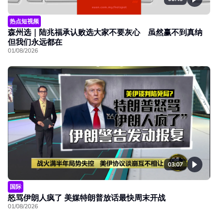
热点短视频
森州选｜陆兆福承认败选大家不要灰心 虽然赢不到真纳
但我们永远都在
01/08/2026
03:07
国际
怒骂伊朗人疯了 美媒特朗普放话最快周末开战
01/08/2026