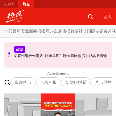
Skip to main content
XUAN
热点
登入
全部
最新文章
新闻报报看
八点最热报
政治
社会
国际
专题
奇趣
视
社会
政治
财经
摩托车况欠佳、骑士疲劳肇祸 RXZ主办方否认非法飙车引
SST成华商远离希盟因素？ 阿末马斯兰：华裔商家更倾向
柔森州选合作奏效 阿末马斯兰吁国阵国盟携手迎战甲州选
发车祸
GST机制
Advertisement
最新热点
百秒AI报
新闻报报看
八点最热报