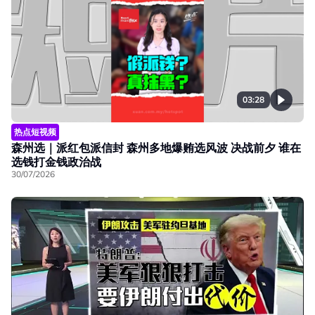
03:28
热点短视频
森州选｜派红包派信封 森州多地爆贿选风波 决战前夕 谁在
选钱打金钱政治战
30/07/2026