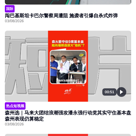
国际
闯巴基斯坦卡巴尔警察局遭阻 施袭者引爆自杀式炸弹
03/08/2026
00:51
热点短视频
森州选｜马来大团结浪潮强攻潘永强行动党其实守住基本盘
森州表现仍算稳定
03/08/2026