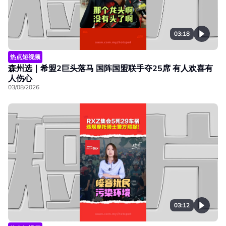
03:18
热点短视频
森州选｜希盟2巨头落马 国阵国盟联手夺25席 有人欢喜有
人伤心
03/08/2026
03:12