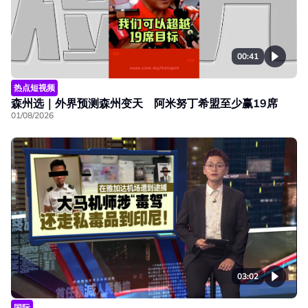
00:41
热点短视频
森州选｜外界预测森州变天 阿米努丁希盟至少赢19席
01/08/2026
03:02
国际