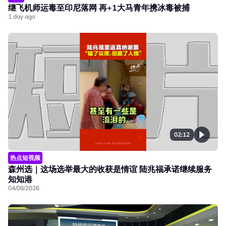
继飞机师运毒至印尼落网 再+1大马青年携冰毒被捕
1 day ago
02:12
热点短视频
森州选｜这场选举最大的收获是情谊 陆兆福承诺继续服务
知知港
04/08/2026