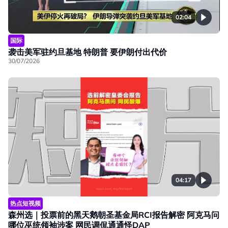
02:04
国际
袭击美军驻约旦基地 特朗普 要伊朗付出代价
30/07/2026
04:17
热点短视频
森州选｜投票前的黑天鹅朝圣基金局RCI报告解密 阿克马问
哪位巫统领袖涉案 网民调侃通通怪DAP