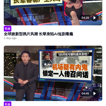
04:25
社会
全球掀新型鸦片风潮 长辈身陷AI短剧毒瘾
1 day ago
04:45
社会