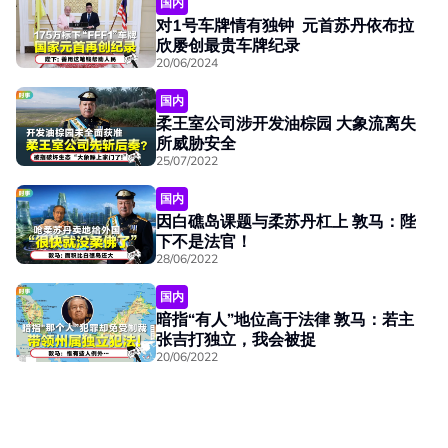
国内
对1号车牌情有独钟 元首苏丹依布拉
欣屡创最贵车牌纪录
20/06/2024
国内
柔王室公司涉开发油棕园 大象流离失
所威胁安全
25/07/2022
国内
因白礁岛课题与柔苏丹杠上 敦马：陛
下不是法官！
28/06/2022
国内
暗指“有人”地位高于法律 敦马：若主
张吉打独立，我会被捉
20/06/2022