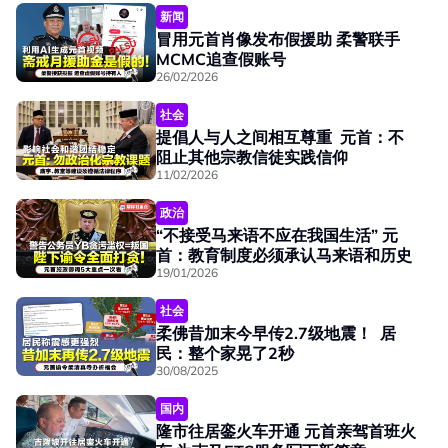
新闻
冒用元首肖像发布假援助 柔警联手
MCMC追查假账号
26/02/2026
社会
提倡人与人之间相互尊重 元首：不
阻止其他宗教信徒实践信仰
11/02/2026
政治
“不接受马来语不应在我国生活” 元
首：教育制度必须承认马来语和历史
19/01/2026
社会
柔佛昔加末今早传2.7级地震！ 居
民：整个家晃了2秒
30/08/2025
国内
隆市往居銮火车开通 元首亲驾首班火