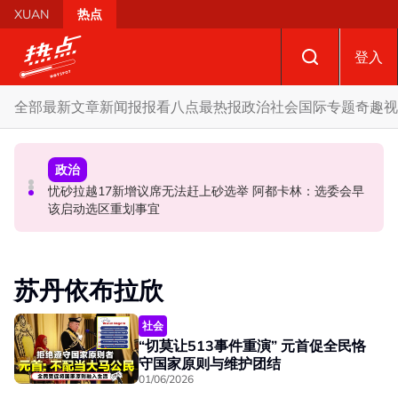
Skip to main content
XUAN
热点
登入
全部
最新文章
新闻报报看
八点最热报
政治
社会
国际
专题
奇趣
视
政治
政治
政治
自上周起不能访问MyKHAS系统 罗诗雅：影响安邦居民各
忧砂拉越17新增议席无法赶上砂选举 阿都卡林：选委会早
开放与各方合作迎战甲州选 扎希：国阵捍卫甲州21席
类援助发放
该启动选区重划事宜
苏丹依布拉欣
社会
“切莫让513事件重演” 元首促全民恪
守国家原则与维护团结
01/06/2026