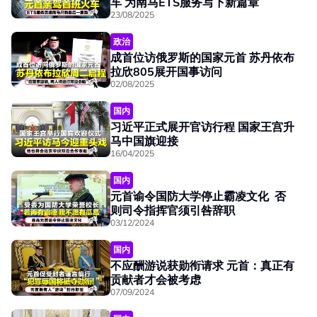
车 为南马ETS服务写下新篇章
23/08/2025
政治
成首位访俄罗斯的国家元首 苏丹依布
拉欣805展开国事访问
02/08/2025
国内
习近平正式展开官访行程 国家王宫升
马中国旗迎接
16/04/2025
国内
元首谕令国防大学停止霸凌文化 否
则司令指挥官须引咎辞职
03/12/2024
国内
不应酬游说获勋衔请求 元首：真正有
贡献者才会被考虑
07/09/2024