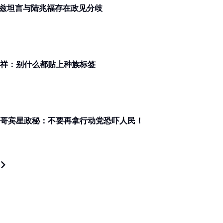
更大、拨款更多” 翁哈菲兹坦言与陆兆福存在政见分歧
行动党纯属政治选择 魏家祥：别什么都贴上种族标签
甩出翁哈菲兹与哥宾星握手同桌照 哥宾星政秘：不要再拿行动党恐吓人民！