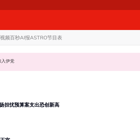
视频
百秒AI报
ASTRO节目表
领袖加入伊党
机会领导公正党
性增设“副行政议员” 黄勃扬担忧预算案支出恐创新高