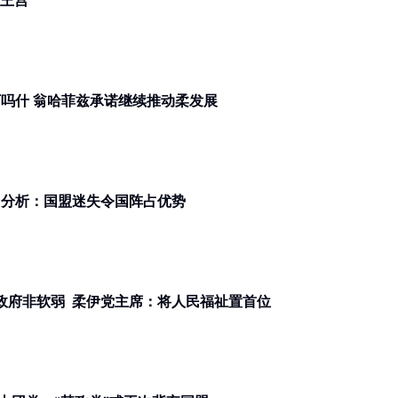
离开王宫
柔佛州选 | 以逾1.5万张多数票赢下吗什 翁哈菲兹承诺继续推动柔发展
柔佛州选 | 伊党土团裂痕削弱战力 分析：国盟迷失令国阵占优势
柔佛州选 | 强调伊党愿与国阵组州政府非软弱 柔伊党主席：将人民福祉置首位