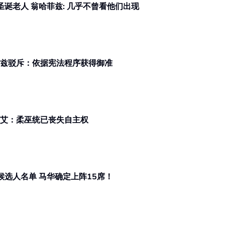
柔佛州选 | 批某些政客选前才化身圣诞老人 翁哈菲兹: 几乎不曾看他们出现
议会解散涉王室 翁哈菲兹驳斥：依据宪法程序获得御准
州议会解散源自于王室谕令 卜艾：柔巫统已丧失自主权
柔佛州选 | 翁哈菲兹代替扎希宣布候选人名单 马华确定上阵15席！