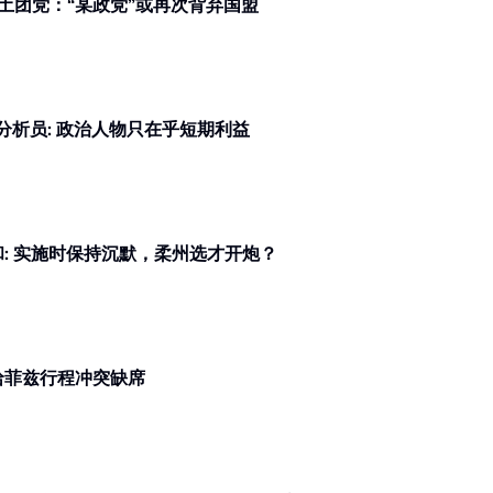
柔佛州选 | 称支持巫统非国盟决定 土团党：“某政党”或再次背弃国盟
取消燃油补贴配额恐成改革倒车? 分析员: 政治人物只在乎短期利益
和: 实施时保持沉默，柔州选才开炮？
 l 0707柔州选辩论会 翁哈菲兹行程冲突缺席