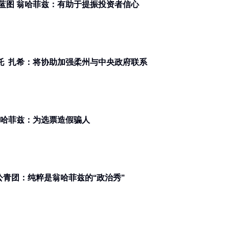
盼联邦政府尽快公布柔新经济特区蓝图 翁哈菲兹：有助于提振投资者信心
柔佛州选 l 若国阵再获柔州人民委托 扎希：将协助加强柔州与中央政府联系
柔州看守政府禁首相借礼堂 翁哈菲兹：为选票造假骗人
公青团：纯粹是翁哈菲兹的“政治秀”