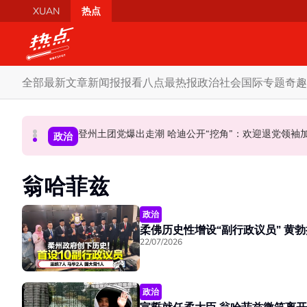
Skip to main content
XUAN
热点
全部
最新文章
新闻报报看
八点最热报
政治
社会
国际
专题
奇趣
登州土团党爆出走潮 哈迪公开“挖角”：欢迎退党
炮轰哈迪不了解章程 阿兹敏：国盟无“自动退盟”规定
促努鲁依莎辞职后勿重返政坛 罗诗雅：给他人
政治
政治
政治
翁哈菲兹
政治
柔佛历史
22/07/2026
政治